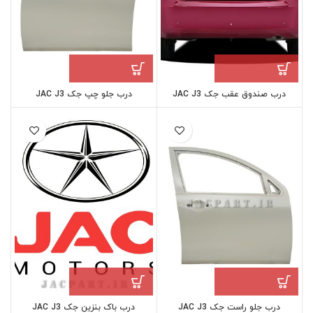
درب صندوق عقب جک JAC J3
درب جلو چپ جک JAC J3
درب جلو راست جک JAC J3
درب باک بنزین جک JAC J3