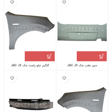
سپر عقب جک JAC J3
گلگیر جلو راست جک JAC J3