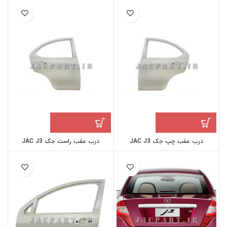
درب عقب چپ جک JAC J3
درب عقب راست جک JAC J3