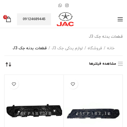
0
09124689445
قطعات بدنه جک J3
خانه
فروشگاه
لوازم یدکی جک J3
قطعات بدنه جک J3
مشاهده فیلترها