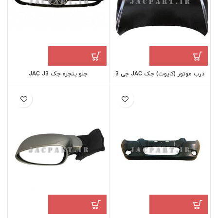
درب موتور (کاپوت) جک JAC جی 3
جلو پنجره جک JAC J3