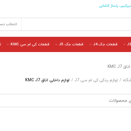
یرکبیر، پاساژ کاشانی
انتخاب دست
قطعات جک J4
قطعات جک J5
قطعات کی ام سی KMC
ت
 KMC J7
گاه
لوازم یدکی کی ام سی J7
لوازم داخلی اتاق KMC J7