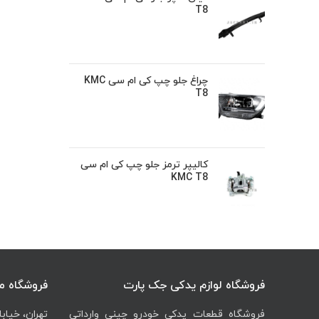
T8
چراغ جلو چپ کی ام سی KMC
T8
کالیپر ترمز جلو چپ کی ام سی
KMC T8
فروشگاه لوازم یدکی جک پارت
فروشگاه م
فروشگاه قطعات یدکی خودرو چینی وارداتی
تهران، خیابا