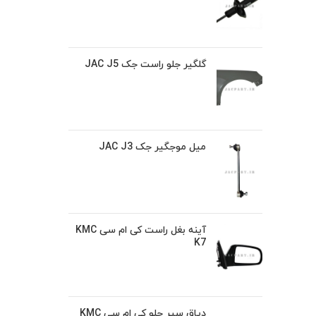
گلگیر جلو راست جک JAC J5
میل موجگیر جک JAC J3
آینه بغل راست کی ام سی KMC
K7
دیاق سپر جلو کی ام سی KMC