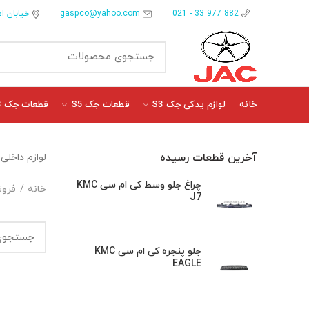
gaspco@yahoo.com
خیابان ام
882 977 33 - 021
خانه
لوازم یدکی جک S3
قطعات جک S5
قطعات جک J3
آخرین قطعات رسیده
لوازم داخلی اتاق
چراغ جلو وسط کی ام سی KMC
خانه
فروش
J7
جلو پنجره کی ام سی KMC
EAGLE