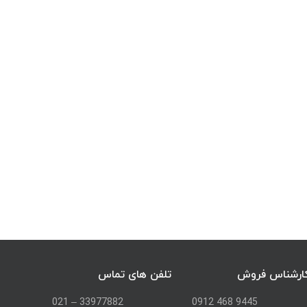
ارشناس فروش
تلفن های تماس
33977882 – 021
9445 468 0912