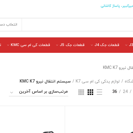
یرکبیر، پاساژ کاشانی
انتخاب دست
قطعات جک J4
قطعات جک J5
قطعات کی ام سی KMC
ت
یرو KMC K7
گاه
لوازم یدکی کی ام سی K7
سیستم انتقال نیرو KMC K7
36
24