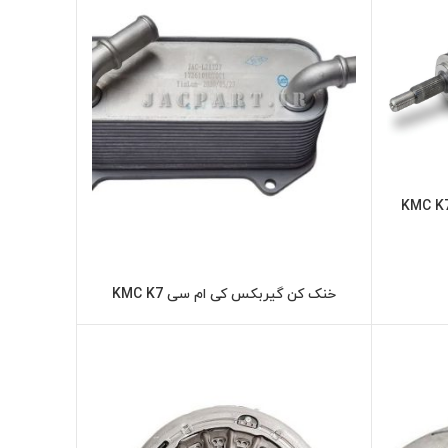
ر
خنک کن گیربکس کی ام سی KMC K7
اطلاعات بیشتر