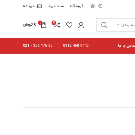
فروشگاه
سبد خرید
خبرنامه
0
0
0
تومان
ه بندی
ماس با ما
55 176 366 - 021
9445 468 0912