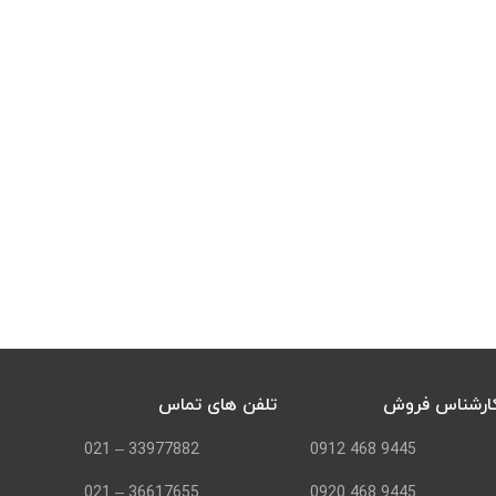
ارشناس فروش
تلفن های تماس
33977882 – 021
9445 468 0912
36617655 – 021
9445 468 0920