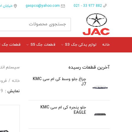
gaspco@yahoo.com
خیابان ام
882 977 33 - 021
خانه
لوازم یدکی جک S3
قطعات جک S5
قطعات جک J3
آخرین قطعات رسیده
سیستم انتقال ن
چراغ جلو وسط کی ام سی KMC
خانه
فروش
J7
نمایش
9
جلو پنجره کی ام سی KMC
EAGLE