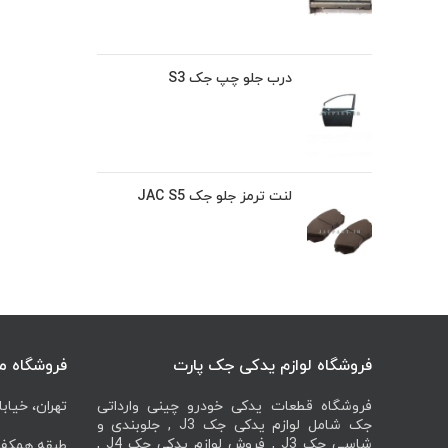
درب جلو چپ جک S3
لنت ترمز جلو جک JAC S5
فروشگاه لوازم یدکی جک پارت
فروشگاه م
فروشگاه قطعات یدکی خودرو چینی وارداتی
تهران، خیابا
جک شامل لوازم یدکی جک J3 , جلوبندی و
شاسی جک J3 , فروش لوازم یدکی جک J4 ,
طبقه همکف، 