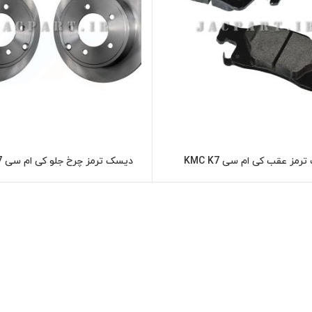
ترمز عقب کی ام سی KMC K7
دیسک ترمز چرخ جلو کی ام سی KMC K7
اطلاعات بیشتر
اطلاعات بیشت