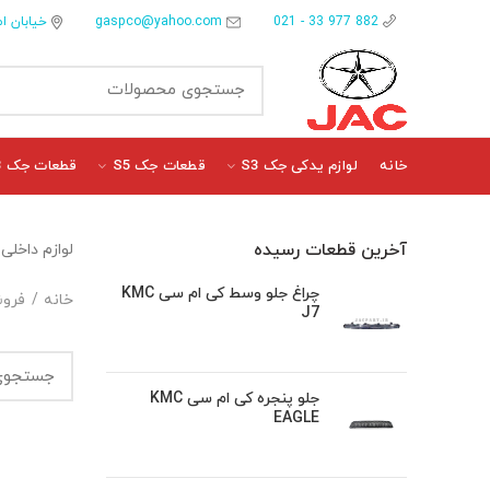
gaspco@yahoo.com
خیابان ام
882 977 33 - 021
خانه
لوازم یدکی جک S3
قطعات جک S5
قطعات جک J3
آخرین قطعات رسیده
لوازم داخلی اتاق
چراغ جلو وسط کی ام سی KMC
خانه
فروش
J7
جلو پنجره کی ام سی KMC
EAGLE