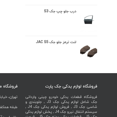
درب جلو چپ جک S3
لنت ترمز جلو جک JAC S5
فروشگاه لوازم یدکی جک پارت
فروشگاه م
فروشگاه قطعات یدکی خودرو چینی وارداتی
تهران، خیابا
جک شامل لوازم یدکی جک J3 , جلوبندی و
شاسی جک J3 , فروش لوازم یدکی جک J4 ,
طبقه همکف، 
سیستم انتقال نیرو جک J4 , پخش لوازم یدکی
جک J5 , قطعات یدکی بدنه جک J5 , قیمت