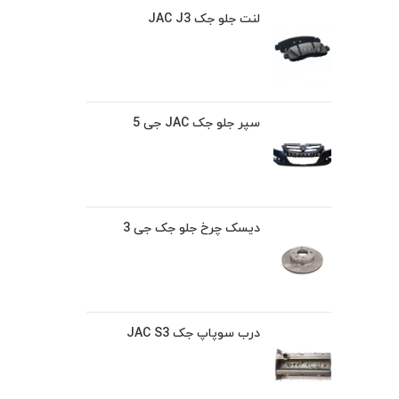
لنت جلو جک JAC J3
سپر جلو جک JAC جی 5
دیسک چرخ جلو جک جی 3
درب سوپاپ جک JAC S3