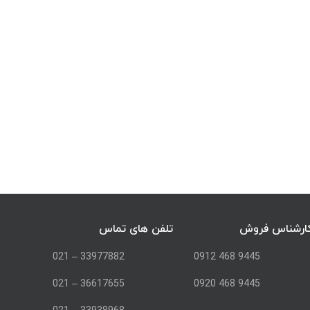
ارشناس فروش
تلفن های تماس
33977882 – 021
9445 468 0912
36617655 – 021
9445 468 0920