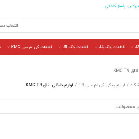
یرکبیر، پاساژ کاشانی
انتخاب دست
قطعات جک J4
قطعات جک J5
قطعات کی ام سی KMC
ت
 KMC T9
گاه
لوازم یدکی کی ام سی T9
لوازم داخلی اتاق KMC T9