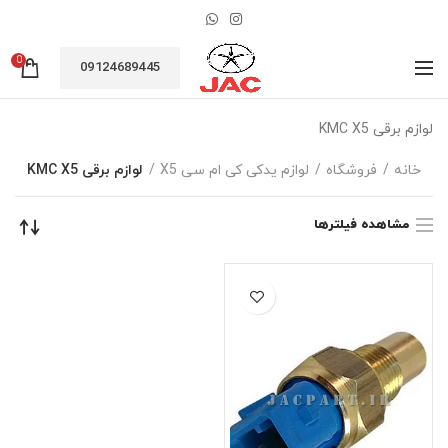
0
09124689445
لوازم برقی KMC X5
خانه
فروشگاه
لوازم یدکی کی ام سی X5
لوازم برقی KMC X5
مشاهده فیلترها