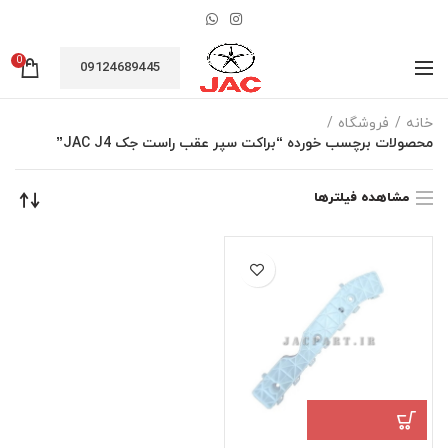
0
09124689445
خانه
فروشگاه
محصولات برچسب خورده “براکت سپر عقب راست جک JAC J4”
مشاهده فیلترها