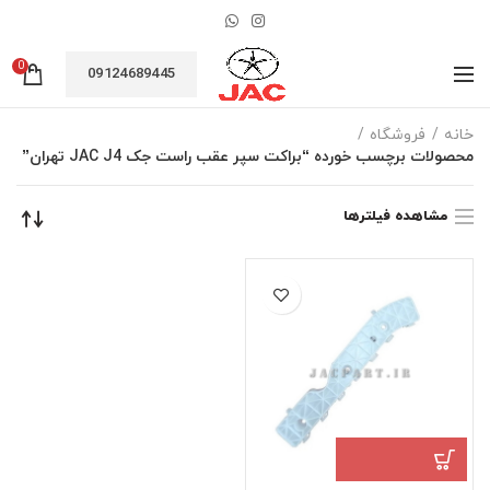
0
09124689445
خانه
فروشگاه
محصولات برچسب خورده “براکت سپر عقب راست جک JAC J4 تهران”
مشاهده فیلترها