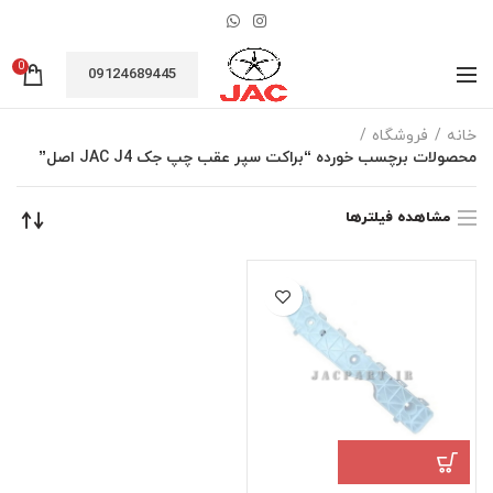
0
09124689445
خانه
فروشگاه
محصولات برچسب خورده “براکت سپر عقب چپ جک JAC J4 اصل”
مشاهده فیلترها