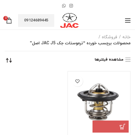
0
09124689445
خانه
فروشگاه
محصولات برچسب خورده “ترموستات جک JAC J5 اصل”
مشاهده فیلترها