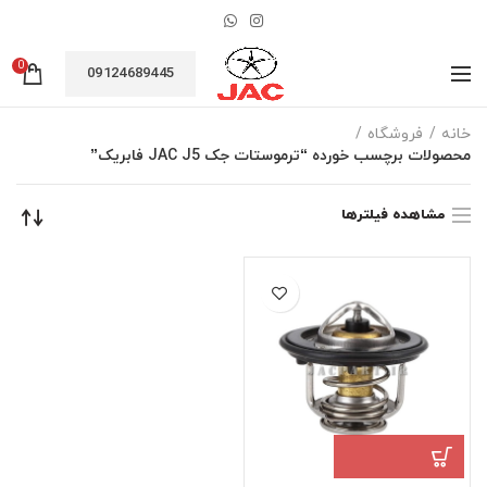
0
09124689445
خانه
فروشگاه
محصولات برچسب خورده “ترموستات جک JAC J5 فابریک”
مشاهده فیلترها