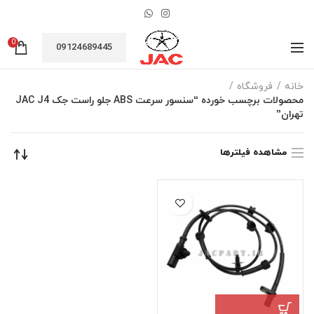
0
09124689445
خانه
فروشگاه
محصولات برچسب خورده “سنسور سرعت ABS جلو راست جک JAC J4
تهران”
مشاهده فیلترها