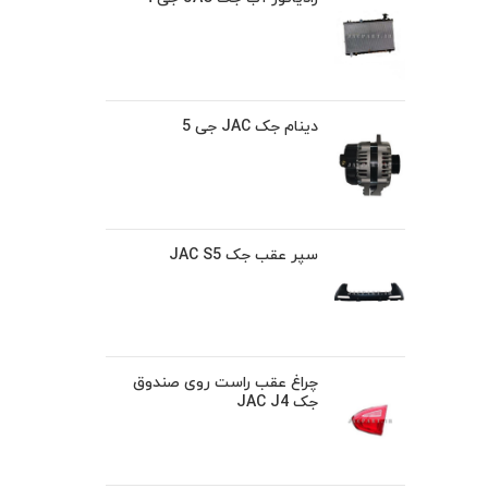
دینام جک JAC جی 5
سپر عقب جک JAC S5
چراغ عقب راست روی صندوق
جک JAC J4