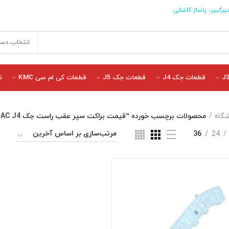
یرکبیر، پاساژ کاشانی
انتخاب دست
قطعات جک J4
قطعات جک J5
قطعات کی ام سی KMC
ت
گاه
محصولات برچسب خورده “قیمت براکت سپر عقب راست جک JAC J4”
36
24