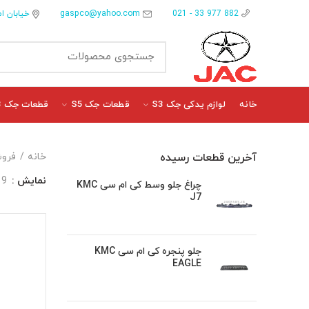
gaspco@yahoo.com
خیابان ام
882 977 33 - 021
خانه
لوازم یدکی جک S3
قطعات جک S5
قطعات جک J3
آخرین قطعات رسیده
خانه
فروش
نمایش
9
چراغ جلو وسط کی ام سی KMC
J7
جلو پنجره کی ام سی KMC
EAGLE