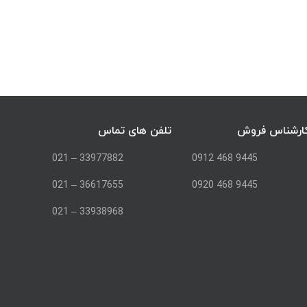
ارشناس فروش
تلفن های تماس
33977882 – 021
9445 468 0912
36617655 – 021
9445 468 0920
33938968 – 021