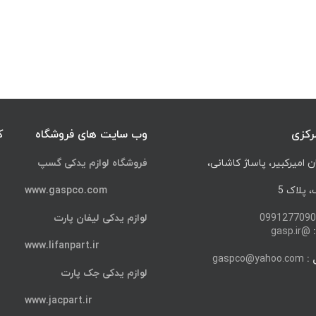
رکزی
وب سایت های فروشگاه
ک
ن امیرکبیر، پاساژ کاشانی،
فروشگاه لوازم یدکی گسپ
پلاک 5
www.gaspco.com
0991277090
لوازم یدکی لیفان پارت
@gasp.ir
www.lifanpart.ir
 :
gaspco@yahoo.com
لوازم یدکی جک پارت
www.jacpart.ir