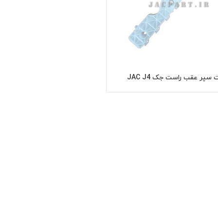
 سپر عقب راست جک JAC J4
اطلاعات بیشتر