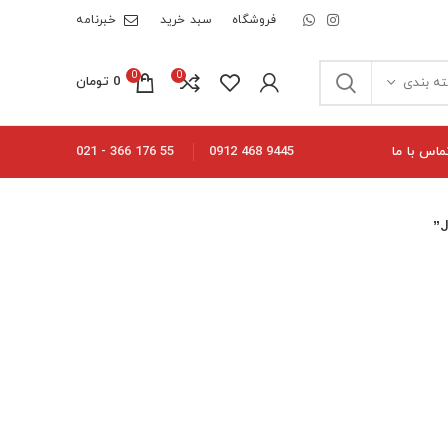
فروشگاه
سبد خرید
خبرنامه
0
0
0
تومان
ه بندی
ماس با ما
55 176 366 - 021
9445 468 0912