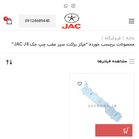
0
09124689445
خانه
فروشگاه
محصولات برچسب خورده “مرکز براکت سپر عقب چپ جک JAC J4”
مشاهده فیلترها