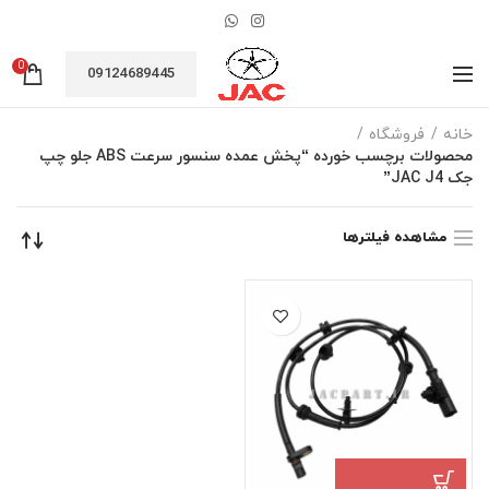
0
09124689445
خانه
فروشگاه
محصولات برچسب خورده “پخش عمده سنسور سرعت ABS جلو چپ
جک JAC J4”
مشاهده فیلترها