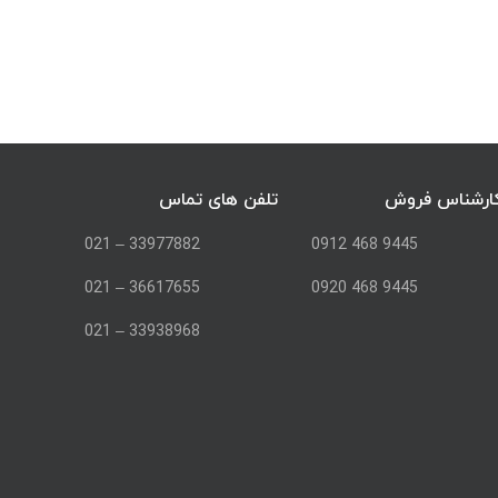
ارشناس فروش
تلفن های تماس
33977882 – 021
9445 468 0912
36617655 – 021
9445 468 0920
33938968 – 021