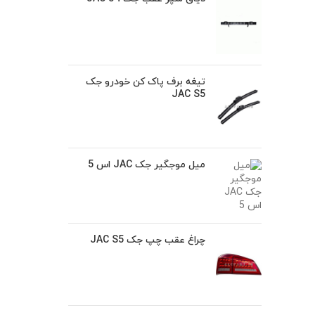
تیغه برف پاک کن خودرو جک
JAC S5
میل موجگیر جک JAC اس 5
چراغ عقب چپ جک JAC S5