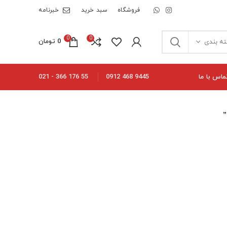
فروشگاه
سبد خرید
خبرنامه
0
0
0
تومان
ه بندی
ماس با ما
55 176 366 - 021
9445 468 0912