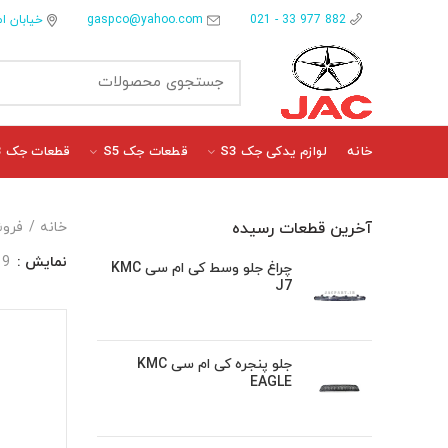
gaspco@yahoo.com
خیابان ام
882 977 33 - 021
خانه
لوازم یدکی جک S3
قطعات جک S5
قطعات جک J3
آخرین قطعات رسیده
خانه
فروش
نمایش
9
چراغ جلو وسط کی ام سی KMC
J7
جلو پنجره کی ام سی KMC
EAGLE