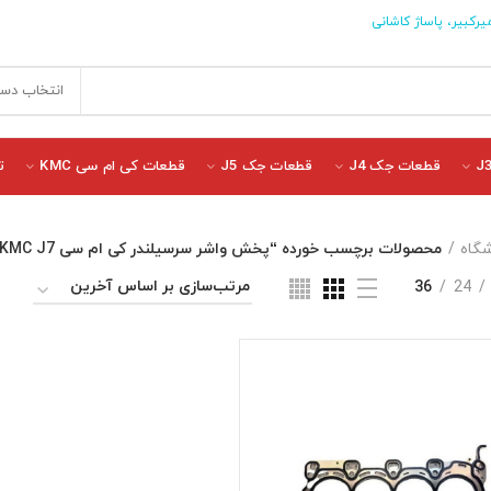
یرکبیر، پاساژ کاشانی
انتخاب دست
قطعات جک J4
قطعات جک J5
قطعات کی ام سی KMC
ت
گاه
محصولات برچسب خورده “پخش واشر سرسیلندر کی ام سی KMC J7”
36
24