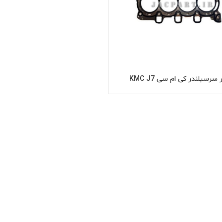
سرسیلندر کی ام سی KMC J7
اطلاعات بیشتر