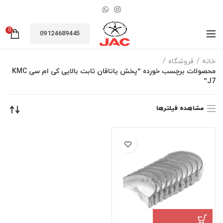
0
09124689445
خانه
فروشگاه
محصولات برچسب خورده “پخش یاتاقان ثابت بالایی کی ام سی KMC
J7”
مشاهده فیلترها