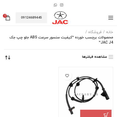
0
09124689445
خانه
فروشگاه
محصولات برچسب خورده “کیفیت سنسور سرعت ABS جلو چپ جک
JAC J4”
مشاهده فیلترها