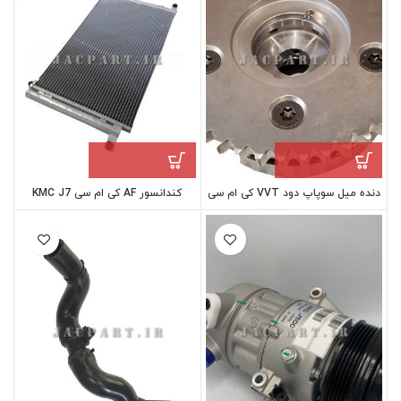
دنده میل سوپاپ دود VVT کی ام سی
کندانسور AF کی ام سی KMC J7
KMC J7