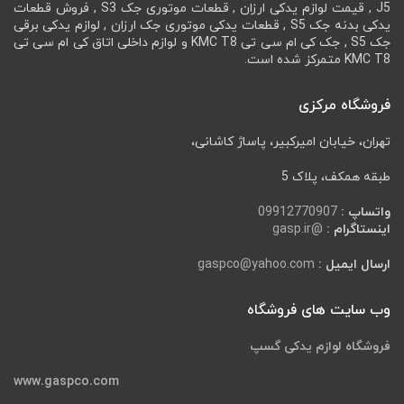
J5 , قیمت لوازم یدکی ارزان , قطعات موتوری جک S3 , فروش قطعات
یدکی بدنه جک S5 , قطعات یدکی موتوری جک ارزان , لوازم یدکی برقی
جک S5 , جک کی ام سی تی KMC T8 و لوازم داخلی اتاق کی ام سی تی
KMC T8 متمرکز شده است.
فروشگاه مرکزی
تهران، خیابان امیرکبیر، پاساژ کاشانی،
طبقه همکف، پلاک 5
واتساپ :
09912770907
اینستاگرام :
@gasp.ir
ارسال ایمیل :
gaspco@yahoo.com
وب سایت های فروشگاه
فروشگاه لوازم یدکی گسپ
www.gaspco.com