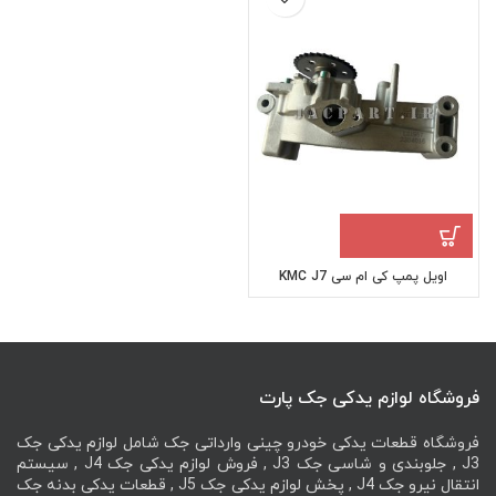
اویل پمپ کی ام سی KMC J7
فروشگاه لوازم یدکی جک پارت
فروشگاه قطعات یدکی خودرو چینی وارداتی جک شامل لوازم یدکی جک
J3 , جلوبندی و شاسی جک J3 , فروش لوازم یدکی جک J4 , سیستم
انتقال نیرو جک J4 , پخش لوازم یدکی جک J5 , قطعات یدکی بدنه جک