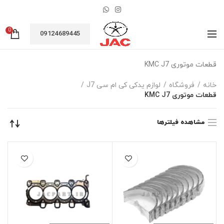
0
09124689445
قطعات موتوری KMC J7
خانه
فروشگاه
لوازم یدکی کی ام سی J7
قطعات موتوری KMC J7
مشاهده فیلترها