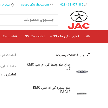
gaspco@yahoo.com
خیابان ام
882 977 33 - 021
خانه
لوازم یدکی جک S3
قطعات جک S5
قطعات جک J3
آخرین قطعات رسیده
قطعات موتوری 7
چراغ جلو وسط کی ام سی KMC
خانه
فروش
J7
نمایش
9
جلو پنجره کی ام سی KMC
EAGLE