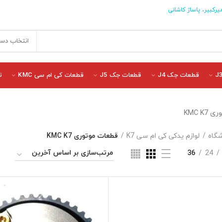
یرکبیر، پاساژ کاشانی
انتخاب دست
قطعات جک J4
قطعات جک J5
قطعات کی ام سی KMC
ت
KMC K
گاه
لوازم یدکی کی ام سی K7
قطعات موتوری KMC K7
36
24