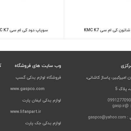
شاتون کی ام سی KMC K7
سوپاپ دود کی ام سی KMC K7
اطلاعات بیشتر
اطلاعات بیشت
رکزی
وب سایت های فروشگاه
ک
ن امیرکبیر، پاساژ کاشانی،
فروشگاه لوازم یدکی گسپ
پلاک 5
www.gaspco.com
0991277090
لوازم یدکی لیفان پارت
@gasp.ir
www.lifanpart.ir
 :
gaspco@yahoo.com
لوازم یدکی جک پارت