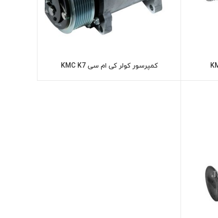
کمپرسور کولر کی ام سی KMC K7
ر
اطلاعات بیشتر