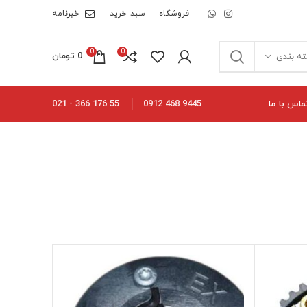
فروشگاه
سبد خرید
خبرنامه
0
0
0
تومان
ه بندی
ماس با ما
55 176 366 - 021
9445 468 0912