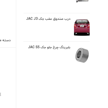
درب صندوق عقب جک JAC J3
دسته موت
بلبرینگ چرخ جلو جک JAC S5