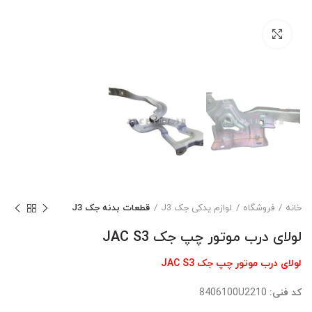
بزرگنمایی تصویر
خانه
فروشگاه
لوازم یدکی جک J3
قطعات بدنه جک J3
لولای درب موتور چپ جک JAC S3
لولای درب موتور چپ جک JAC S3
کد فنی:
8406100U2210