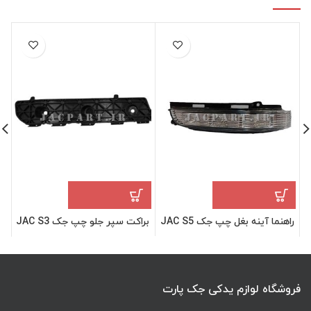
راهنما آینه بغل چپ جک JAC S5
براکت سپر جلو چپ جک JAC S3
فروشگاه لوازم یدکی جک پارت