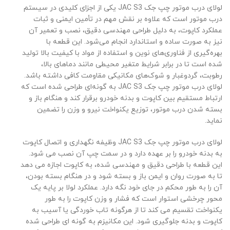
لولای درب موتور چپ جک JAC S3 یکی از اجزای کلیدی در سیستم
درب موتور است که علاوه بر نقش مهم در تأمین ایمنی و ثبات
عملکرد کاپوت، به دلیل طراحی مهندسی دقیق، نصب و تعمیر آن
نیز به صورت ساده و استاندارد انجام می‌شود. این قطعه با
بهره‌گیری از فناوری‌های نوین و استفاده از مواد با کیفیت بالا تولید
شده است تا در برابر شرایط متغیر محیطی مانند دماهای بالا،
رطوبت، گردوغبار و شوک‌های مکانیکی مقاومت کافی داشته باشد.
لولای درب موتور چپ جک JAC S3 به گونه‌ای طراحی شده است که
ارتباط مستقیم بین کاپوت و بدنه خودرو برقرار کند و هنگام باز و
بسته شدن درب موتور، توزیع یکنواخت نیرو و وزن را تضمین
نماید.
لولای درب موتور چپ جک JAC S3 وظیفه نگهداری و اتصال کاپوت
به بدنه خودرو را بر عهده دارد و در سمت چپ آن نصب می شود.
این قطعه با طراحی دقیق و مهندسی شده، به کاپوت اجازه می دهد
تا به صورت روان و ایمن باز و بسته شود و در هنگام بسته بودن،
آن را به طور محکم در جای خود نگه دارد. عملکرد لولا بر پایه یک
محور چرخشی استوار است که فشار و وزن کاپوت را به طور
یکنواخت تقسیم می کند تا از هرگونه تاب خوردگی یا آسیب به
کاپوت و بدنه جلوگیری شود. این مکانیزم به گونه ای طراحی شده