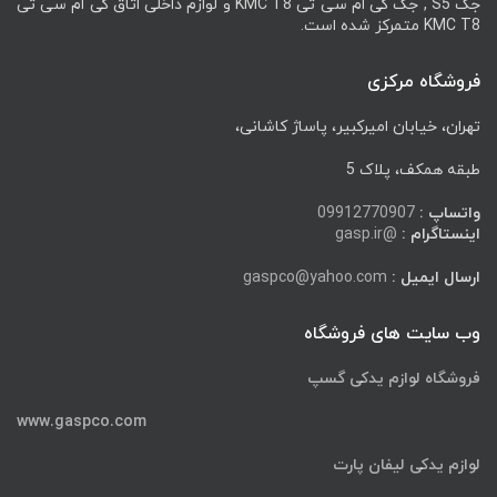
جک S5 , جک کی ام سی تی KMC T8 و لوازم داخلی اتاق کی ام سی تی
KMC T8 متمرکز شده است.
فروشگاه مرکزی
تهران، خیابان امیرکبیر، پاساژ کاشانی،
طبقه همکف، پلاک 5
واتساپ :
09912770907
اینستاگرام :
@gasp.ir
ارسال ایمیل :
gaspco@yahoo.com
وب سایت های فروشگاه
فروشگاه لوازم یدکی گسپ
www.gaspco.com
لوازم یدکی لیفان پارت