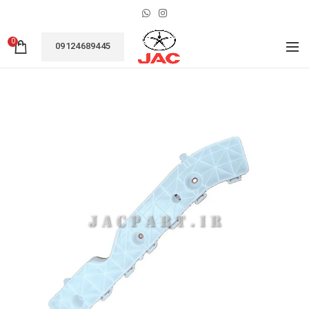
0
09124689445