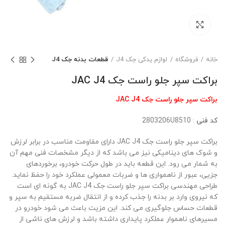
بزرگنمایی تصویر
خانه
فروشگاه
لوازم یدکی جک J4
قطعات بدنه جک J4
براکت سپر جلو راست جک JAC J4
براکت سپر جلو راست جک JAC J4
کد فنی
: 2803206U8510
براکت سپر جلو راست جک JAC J4 دارای مقاومت مناسب در برابر لرزش
و شوک های دینامیکی نیز می باشد که از دیگر مشخصات فنی مهم آن
به شمار می رود. این قطعه باید در طول حرکت خودرو، برخوردهای
جزیی، عبور از ناهمواری ها و ضربات معمولی عملکرد خود را حفظ نماید.
طراحی مهندسی براکت سپر جلو راست جک JAC J4 به گونه ای است
که نیروی وارد بر بدنه را جذب کرده و از انتقال ضربه مستقیم به سپر و
قطعات حساس جلوگیری می کند. این مزیت باعث می شود خودرو در
مسیرهای ناهموار عملکرد پایداری داشته باشد و لرزش های ناشی از