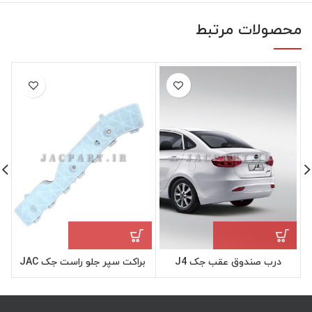
محصولات مرتبط
درب صندوق عقب جک J4
براکت سپر جلو راست جک JAC
J4