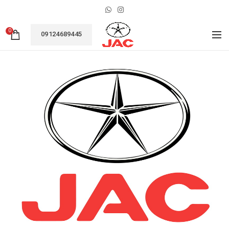
0
09124689445