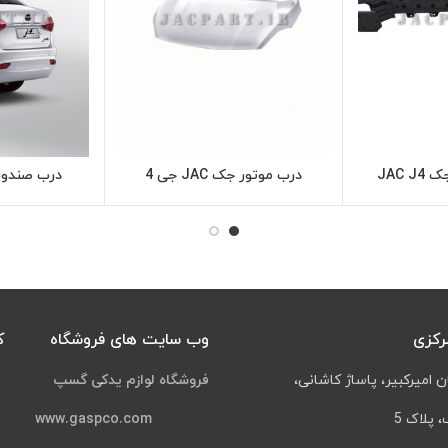
JAC 
درب موتور جک JAC جی 4
درب صندوق
اعات بیشتر
اطلاعات بیشتر
رکزی
وب سایت های فروشگاه
ک
ن امیرکبیر، پاساژ کاشانی،
فروشگاه لوازم یدکی گسپ
پلاک 5
www.gaspco.com