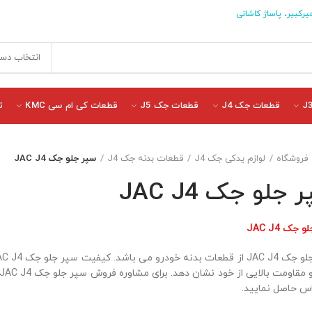
یرکبیر، پاساژ کاشانی
انتخاب دست
قطعات جک J4
قطعات جک J5
قطعات کی ام سی KMC
ت
فروشگاه
لوازم یدکی جک J4
قطعات بدنه جک J4
سپر جلو جک JAC J4
 جلو جک JAC J4
جک JAC J4
اس حاصل نمایید.