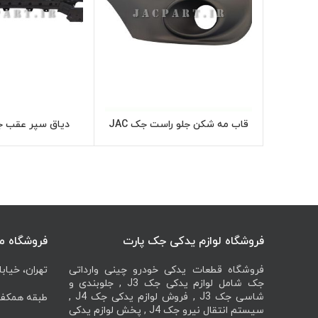
قاب مه شکن جلو راست جک JAC
دیاق سپر عقب جک J4
اطلاعات بیشتر
اطل
جی 4
فروشگاه لوازم یدکی جک پارت
فروشگاه م
فروشگاه قطعات یدکی خودرو چینی وارداتی
تهران، خیابا
جک شامل لوازم یدکی جک J3 , جلوبندی و
شاسی جک J3 , فروش لوازم یدکی جک J4 ,
طبقه همکف، 
سیستم انتقال نیرو جک J4 , پخش لوازم یدکی