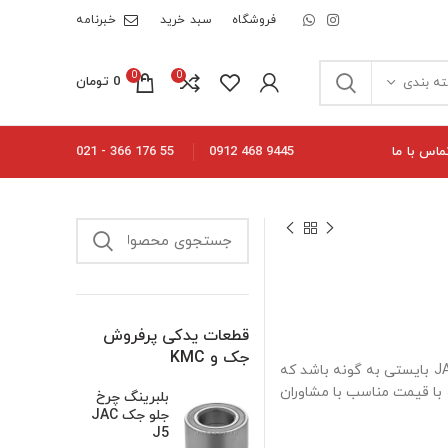
فروشگاه
سبد خرید
خبرنامه
0
0
0
تومان
ه بندی
ماس با ما
55 176 366 - 021
9445 468 0912
قطعات یدکی پرفروش
جک و KMC
سپر جلو جک JAC J4 از قطعات بدنه خودرو می باشد. کیفیت سپر جلو جک JAC J4 بایستی به گونه باشد که
دوام و مقاومت بالایی از خود نشان دهد. برای مشاوره فروش سپر جلو جک JAC J4 با قیمت مناسب با مشاوران
بلبرینگ چرخ
جلو جک JAC
J5