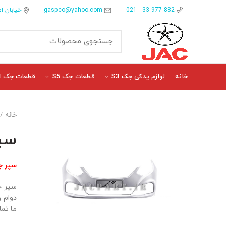
gaspco@yahoo.com
خیابان ام
882 977 33 - 021
خانه
لوازم یدکی جک S3
قطعات جک S5
قطعات جک J3
خانه
سپر
سپر جلو 
ما تم