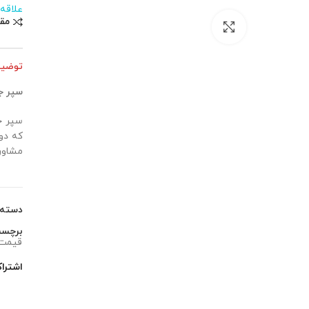
علاقه
مق
بزرگنمایی تصویر
توضی
سپر جلو 
مشاور
دسته
برچس
قیمت س
اشترا