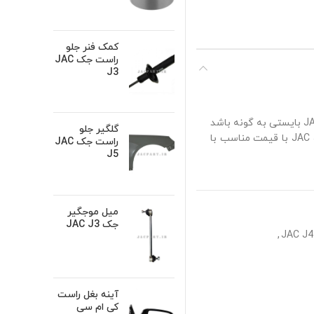
کمک فنر جلو
راست جک JAC
J3
سپر جلو جک JAC J4 از قطعات بدنه خودرو می باشد. کیفیت سپر جلو جک JAC J4 بایستی به گونه باشد
گلگیر جلو
که دوام و مقاومت بالایی از خود نشان دهد. برای مشاوره فروش سپر جلو جک JAC J4 با قیمت مناسب با
راست جک JAC
J5
میل موجگیر
جک JAC J3
,
آینه بغل راست
کی ام سی