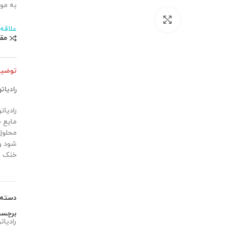
به موت
بزرگنمایی تصویر
علاقه
مق
توضی
رادیاتور
مایع 
محلول 
خنک می
دسته
برچس
رادیاتور J4