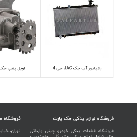
رادیاتور آب جک JAC جی 4
اویل پمپ جک AC J4
اطلاعات بیشتر
اطل
فروشگاه لوازم یدکی جک پارت
فروشگاه م
فروشگاه قطعات یدکی خودرو چینی وارداتی
تهران، خیابا
جک شامل لوازم یدکی جک J3 , جلوبندی و