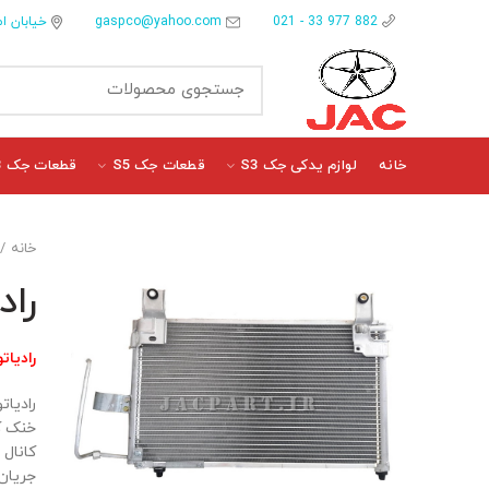
gaspco@yahoo.com
خیابان ام
882 977 33 - 021
خانه
لوازم یدکی جک S3
قطعات جک S5
قطعات جک J3
خانه
راد
رادیاتور
خنک ک
کانال 