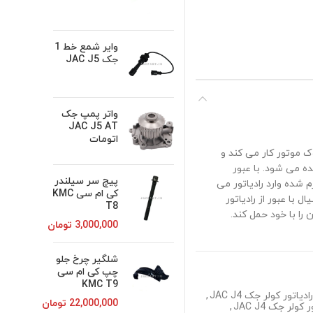
وایر شمع خط 1
جک JAC J5
واتر پمپ جک
JAC J5 AT
اتومات
 در بلوک موتور کار می کند و
ه می شود. با عبور
پیچ سر سیلندر
رم شده وارد رادیاتور می
کی ام سی KMC
ر کولر جک JAC J4 خنک می شود. سیال با عبور از رادیاتور
T8
را با خود حمل کند.
3,000,000
تومان
شلگیر چرخ جلو
چپ کی ام سی
KMC T9
دیاتور کولر جک JAC J4
,
22,000,000
تومان
 کولر جک JAC J4
,