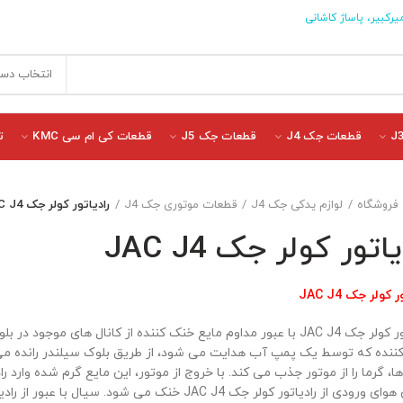
یرکبیر، پاساژ کاشانی
انتخاب دست
قطعات جک J4
قطعات جک J5
قطعات کی ام سی KMC
ت
فروشگاه
لوازم یدکی جک J4
قطعات موتوری جک J4
رادیاتور کولر جک JAC J4
یاتور کولر جک JAC J4
 کولر جک JAC J4
رادیاتور کولر جک JAC J4 با عبور مداوم مایع خنک کننده از کانال های موجو
ننده که توسط یک پمپ آب هدایت می شود، از طریق بلوک سیلندر رانده می ش
ها، گرما را از موتور جذب می کند. با خروج از موتور، این مایع گرم شده وارد را
جریان هوای ورودی از رادیاتور کولر جک JAC J4 خنک می شود. 