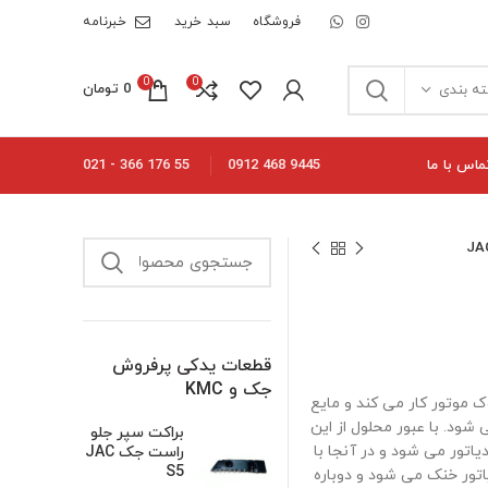
فروشگاه
سبد خرید
خبرنامه
0
0
0
تومان
ه بندی
ماس با ما
55 176 366 - 021
9445 468 0912
قطعات یدکی پرفروش
جک و KMC
د در بلوک موتور کار می کند و مایع
ود. با عبور محلول از این
براکت سپر جلو
دیاتور می شود و در آنجا با
راست جک JAC
S5
سیال با عبور از رادیاتور خنک می شود و دوباره