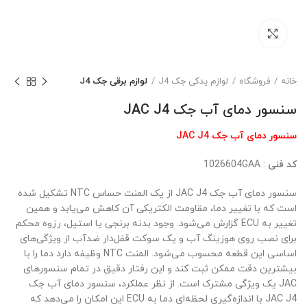
بزرگنمایی تصویر
خانه
فروشگاه
لوازم یدکی جک J4
لوازم برقی جک J4
سنسور دمای آب جک JAC J4
سنسور دمای آب جک JAC J4
کد فنی
: 1026604GAA
سنسور دمای آب جک JAC J4 از یک المنت حساس NTC تشکیل شده
است که با تغییر دما، مقاومت الکتریکی آن کاهش می‌یابد و همین
تغییر به ECU گزارش می‌شود. وجود بدنه برنجی یا استیل، رزوه محکم
برای نصب روی هوزینگ آب و یک سوکت قفل‌دار ضدآب از ویژگی‌های
اساسی این قطعه محسوب می‌شود. المنت NTC وظیفه دارد دما را با
بیشترین دقت ممکن ثبت کند و این رفتار دقیق در تمام سنسورهای
JAC یک ویژگی مشترک است. از نظر عملکرد، سنسور دمای آب جک
JAC J4 با اندازه‌گیری لحظه‌ای دما به ECU این امکان را می‌دهد که