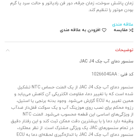
زمان پاشش سوخت، زمان جرقه، دور فن رادیاتور و حالت سرد یا گرم
بودن موتور را تنظیم کند.
علاقه مندی
مقایسه
افزودن به علاقه مندی
توضیحات
سنسور دمای آب جک JAC J4
کد فنی
: 1026604GAA
سنسور دمای آب جک JAC J4 از یک المنت حساس NTC تشکیل
شده است که با تغییر دما، مقاومت الکتریکی آن کاهش می‌یابد و
همین تغییر به ECU گزارش می‌شود. وجود بدنه برنجی یا استیل،
رزوه محکم برای نصب روی هوزینگ آب و یک سوکت قفل‌دار ضدآب
از ویژگی‌های اساسی این قطعه محسوب می‌شود. المنت NTC
وظیفه دارد دما را با بیشترین دقت ممکن ثبت کند و این رفتار دقیق
در تمام سنسورهای JAC یک ویژگی مشترک است. از نظر عملکرد،
سنسور دمای آب جک JAC J4 با اندازه‌گیری لحظه‌ای دما به ECU