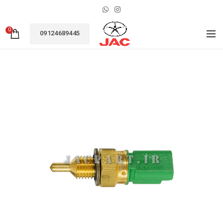
0
09124689445