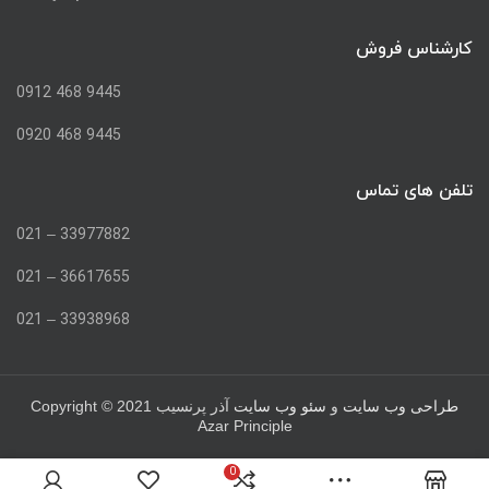
کارشناس فروش
9445 468 0912
9445 468 0920
تلفن های تماس
33977882 – 021
36617655 – 021
33938968 – 021
Copyright © 2021
طراحی وب سایت
و
سئو وب سایت
آذر پرنسیب
Azar Principle
0