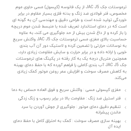
ترموستات جک JAC J5 از یک فانوسه (کپسول) مسی حاوی موم
مخصوص، فنر فولادی ضد زنگ و بدنه فلزی بسیار مقاوم در برابر
خوردگی تولید شده است و طراحی دقیق و مهندسی آن به گونه ‌ای
است که در دمای استاندارد تعریف شده با منبسط شدن موم دریچه
را باز کرده و از داغ شدن بیش از حد جلوگیری می کند، به علاوه
حساسیت بالای مغزی مسی ترموستات جک JAC J5 واکنش سریع
به نوسانات حرارتی را تضمین کرده و لاستیک دور آن آب بندی
خوبی را ارائه داده و در برابر حرارت و سایش مقاومت زیادی دارد،
همچنین متریال درجه ‌یک به کار رفته در پکینگ‌ های ترموستات
جک JAC J5 آب ‌بندی کاملی را فراهم آورده که با حفظ دمای بهینه
به کاهش مصرف سوخت و افزایش عمر روغن موتور کمک زیادی
می‌کند.
مغزی کپسولی مسی : واکنش سریع و فوق ‌العاده حساس به دما
فنر استیل ضد زنگ : مقاومت بالا در برابر رسوب و زنگ ‌زدگی
تنظیم دقیق دمای موتور : جلوگیری از جوش آوردن یا سرد
ماندن پیشرانه
بهینه ‌سازی مصرف سوخت : کمک به احتراق کامل با حفظ دمای
ایده ‌آل