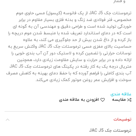
و فشار
ترموستات جک JAC J5 از یک فانوسه (کپسول) مسی حاوی موم
مخصوص، فنر فولادی ضد زنگ و بدنه فلزی بسیار مقاوم در برابر
خوردگی تولید شده است و طراحی دقیق و مهندسی آن به گونه ‌ای
است که در دمای استاندارد تعریف شده با منبسط شدن موم دریچه را
باز کرده و از داغ شدن بیش از حد جلوگیری می کند، به علاوه
حساسیت بالای مغزی مسی ترموستات جک JAC J5 واکنش سریع به
نوسانات حرارتی را تضمین کرده و لاستیک دور آن آب بندی خوبی را
ارائه داده و در برابر حرارت و سایش مقاومت زیادی دارد، همچنین
متریال درجه ‌یک به کار رفته در پکینگ‌ های ترموستات جک JAC J5
آب ‌بندی کاملی را فراهم آورده که با حفظ دمای بهینه به کاهش مصرف
سوخت و افزایش عمر روغن موتور کمک زیادی می‌کند.
علاقه مندی
مقایسه
افزودن به علاقه مندی
توضیحات
ترموستات جک JAC J5