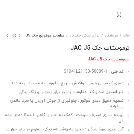
بزرگنمایی تصویر
خانه
فروشگاه
لوازم یدکی جک J5
قطعات موتوری جک J5
ترموستات جک JAC J5
ترموستات جک JAC J5
کد فنی :
S1041L21153-50009-1
مغزی کپسولی مسی : واکنش سریع و فوق ‌العاده حساس به دما
فنر استیل ضد زنگ : مقاومت بالا در برابر رسوب و زنگ ‌زدگی
تنظیم دقیق دمای موتور : جلوگیری از جوش آوردن یا سرد ماندن
پیشرانه
بهینه ‌سازی مصرف سوخت : کمک به احتراق کامل با حفظ دمای ایده
‌آل
آب ‌بندی نفوذ ناپذیر : مجهز به واشر لاستیکی مقاوم در برابر حرارت