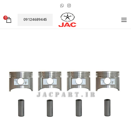
0
09124689445