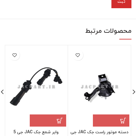
محصولات مرتبط
دسته موتور راست جک JAC جی
وایر شمع جک JAC جی 5