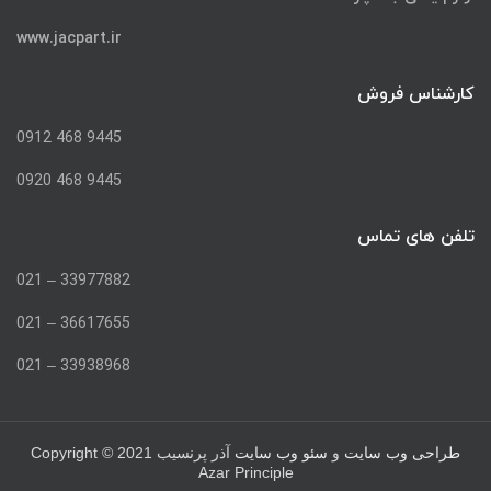
www.jacpart.ir
کارشناس فروش
9445 468 0912
9445 468 0920
تلفن های تماس
33977882 – 021
36617655 – 021
33938968 – 021
Copyright © 2021
طراحی وب سایت
و
سئو وب سایت
آذر پرنسیب
Azar Principle