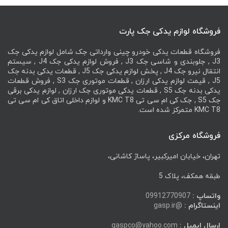
فروشگاه لوازم یدکی جک پارت
فروشگاه قطعات یدکی خودرو چینی وارداتی جک شامل لوازم یدکی جک
J3 , جلوبندی و شاسی جک J3 , فروش لوازم یدکی جک J4 , سیستم
انتقال نیرو جک J4 , پخش لوازم یدکی جک J5 , قطعات یدکی بدنه جک
J5 , قیمت لوازم یدکی ارزان , قطعات موتوری جک S3 , فروش قطعات
یدکی بدنه جک S5 , قطعات یدکی موتوری جک ارزان , لوازم یدکی برقی
جک S5 , جک کی ام سی تی KMC T8 و لوازم داخلی اتاق کی ام سی تی
KMC T8 متمرکز شده است.
فروشگاه مرکزی
تهران، خیابان امیرکبیر، پاساژ کاشانی،
طبقه همکف، پلاک 5
واتساپ :
09912770907
اینستاگرام :
@gasp.ir
ارسال ایمیل :
gaspco@yahoo.com