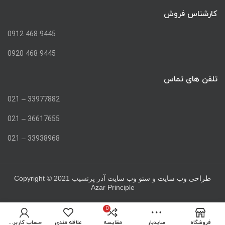
کارشناس فروش
9445 468 0912
9445 468 0920
تلفن های تماس
33977882 – 021
36617655 – 021
33938968 – 021
Copyright © 2021
طراحی وب سایت
و
سئو وب سایت
آذر پرنسیب
Azar Principle
0
فروشگاه
سایدبار
مقایسه
علاقه مندی
حساب کاربری من