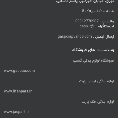
تهران، خیابان امیرکبیر، پاساژ کاشانی،
طبقه همکف، پلاک 5
واتساپ :
09912770907
اینستاگرام :
@gasp.ir
ارسال ایمیل :
gaspco@yahoo.com
وب سایت های فروشگاه
فروشگاه لوازم یدکی گسپ
www.gaspco.com
لوازم یدکی لیفان پارت
www.lifanpart.ir
لوازم یدکی جک پارت
www.jacpart.ir