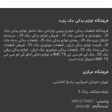
فروشگاه لوازم یدکی جک پارت
فروشگاه قطعات یدکی خودرو چینی وارداتی جک شامل لوازم یدکی جک
J3 , جلوبندی و شاسی جک J3 , فروش لوازم یدکی جک J4 , سیستم
انتقال نیرو جک J4 , پخش لوازم یدکی جک J5 , قطعات یدکی بدنه جک
J5 , قیمت لوازم یدکی ارزان , قطعات موتوری جک S3 , فروش قطعات
یدکی بدنه جک S5 , قطعات یدکی موتوری جک ارزان , لوازم یدکی برقی
جک S5 , جک کی ام سی تی KMC T8 و لوازم داخلی اتاق کی ام سی تی
KMC T8 متمرکز شده است.
فروشگاه مرکزی
تهران، خیابان امیرکبیر، پاساژ کاشانی،
طبقه همکف، پلاک 5
واتساپ :
09912770907
اینستاگرام :
@gasp.ir