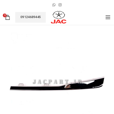
0
09124689445