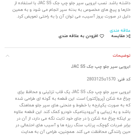
داشته باشد. نصب ابرویی سپر جلو چپ جک JAC S5 با استفاده از
خارها و پیچ های مخصوص به بدنه سپر انجام می شود و به همین
دلیل در صورت بروز آسیب، می توان آن را به راحتی تعویض کرد.
علاقه مندی
مقایسه
افزودن به علاقه مندی
توضیحات
ابرویی سپر جلو چپ جک
JAC S5
کد فنی
: 2803125u1570
ابرویی سپر جلو چپ جک JAC S5 یک قاب تزئینی و محافظ برای
چراغ مه شکن (پروژکتور) است. این قطعه به گونه ای طراحی شده
که به صورت یکپارچه با خطوط و منحنی های سپر جلو هماهنگ
باشد و به زیبایی و آیرودینامیک خودرو کمک کند. این قطعه علاوه
بر اینکه چراغ مه شکن را در جای خود ثابت نگه می دارد، از آن در
برابر ضربات کوچک، پرتاب سنگ ریزه ها و آسیب های احتمالی در
حین رانندگی محافظت می کند. همچنین، طراحی آن به هدایت