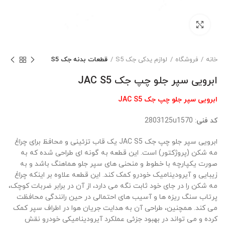
بزرگنمایی تصویر
خانه
فروشگاه
لوازم یدکی جک S5
قطعات بدنه جک S5
ابرویی سپر جلو چپ جک JAC S5
ابرویی سپر جلو چپ جک
JAC S5
کد فنی
: 2803125u1570
ابرویی سپر جلو چپ جک JAC S5 یک قاب تزئینی و محافظ برای چراغ
مه شکن (پروژکتور) است. این قطعه به گونه ای طراحی شده که به
صورت یکپارچه با خطوط و منحنی های سپر جلو هماهنگ باشد و به
زیبایی و آیرودینامیک خودرو کمک کند. این قطعه علاوه بر اینکه چراغ
مه شکن را در جای خود ثابت نگه می دارد، از آن در برابر ضربات کوچک،
پرتاب سنگ ریزه ها و آسیب های احتمالی در حین رانندگی محافظت
می کند. همچنین، طراحی آن به هدایت جریان هوا در اطراف سپر کمک
کرده و می تواند در بهبود جزئی عملکرد آیرودینامیکی خودرو نقش