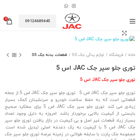
0
09124689445
بزرگنمایی تصویر
خانه
فروشگاه
لوازم یدکی جک S5
قطعات بدنه جک S5
توری جلو سپر جک JAC اس 5
توری جلو سپر جک JAC اس 5
توری جلو سپر جک JAC اس 5 : توری جلو سپر جک JAC اس 5 از جمله
قطعاتی است که به حفظ سلامت خودرو و سرنشینان کمک بسیار
زیادی می کند. توری جلو سپر جک JAC اس 5 برای عملکرد صحیح
بایستی از کیفیت بالایی برخوردار باشد. امروزه به دلیل وجود تعداد
بسیار زیاد قطعات غیر اصل و بی کیفیت در بازار یافتن توری جلو سپر
جک JAC اس 5 با کیفیت به یک دغدغه اصلی تبدیل شده است.
مجموعه جک پارت با سابقه طولانی در زمینه عرضه توری جلو سپر جک