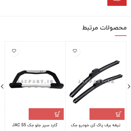
محصولات مرتبط
تیغه برف پاک کن خودرو جک
گارد سپر جلو جک JAC S5
ف
JAC S5