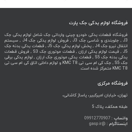
فروشگاه لوازم یدکی جک پارت
فروشگاه قطعات یدکی خودرو چینی وارداتی جک شامل لوازم یدکی جک
J3 , جلوبندی و شاسی جک J3 , فروش لوازم یدکی جک J4 , سیستم
انتقال نیرو جک J4 , پخش لوازم یدکی جک J5 , قطعات یدکی بدنه جک
J5 , قیمت لوازم یدکی ارزان , قطعات موتوری جک S3 , فروش قطعات
یدکی بدنه جک S5 , قطعات یدکی موتوری جک ارزان , لوازم یدکی برقی
جک S5 , جک کی ام سی تی KMC T8 و لوازم داخلی اتاق کی ام سی تی
KMC T8 متمرکز شده است.
فروشگاه مرکزی
تهران، خیابان امیرکبیر، پاساژ کاشانی،
طبقه همکف، پلاک 5
واتساپ :
09912770907
اینستاگرام :
@gasp.ir