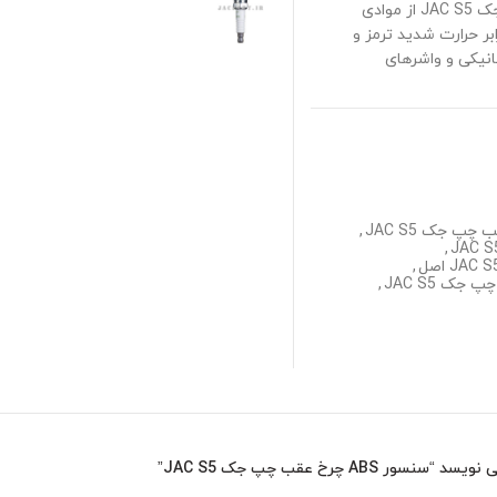
سه سیمه تولید می‌شوند. جنس بدنه و روکش کابل سنسور ABS چرخ عقب چپ جک JAC S5 از موادی
بر حرارت شدید ترمز و
نیکی و واشرهای
,
,
,
,
AB چرخ عقب چپ جک JAC S5”