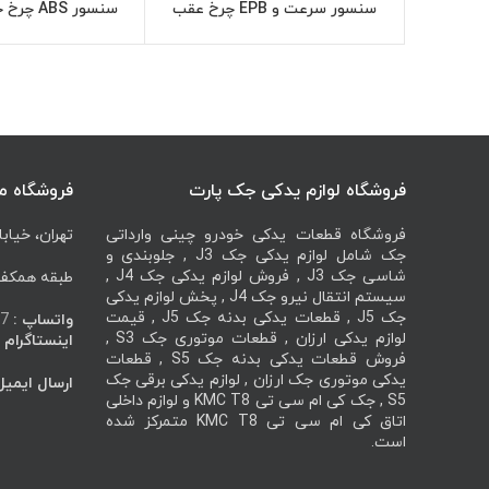
سنسور سرعت و EPB چرخ عقب
سنسور BS
اطلاعات بیشتر
اطل
چپ کی ام سی KMC J7
AC S5
فروشگاه لوازم یدکی جک پارت
فروشگاه م
فروشگاه قطعات یدکی خودرو چینی وارداتی
تهران، خیابا
جک شامل لوازم یدکی جک J3 , جلوبندی و
شاسی جک J3 , فروش لوازم یدکی جک J4 ,
طبقه همکف، 
سیستم انتقال نیرو جک J4 , پخش لوازم یدکی
جک J5 , قطعات یدکی بدنه جک J5 , قیمت
واتساپ :
7
لوازم یدکی ارزان , قطعات موتوری جک S3 ,
اینستاگرام :
فروش قطعات یدکی بدنه جک S5 , قطعات
یدکی موتوری جک ارزان , لوازم یدکی برقی جک
ارسال ایمیل
S5 , جک کی ام سی تی KMC T8 و لوازم داخلی
اتاق کی ام سی تی KMC T8 متمرکز شده
است.