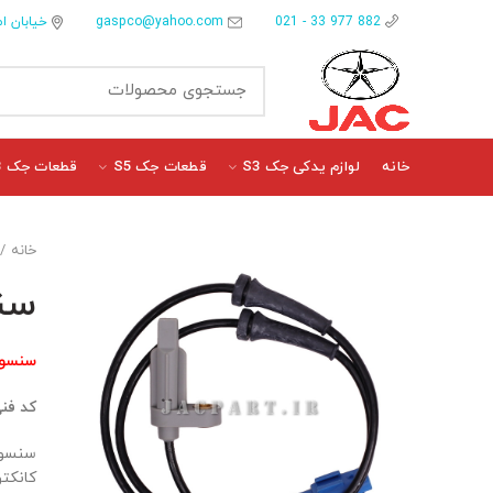
gaspco@yahoo.com
خیابان ام
882 977 33 - 021
خانه
لوازم یدکی جک S3
قطعات جک S5
قطعات جک J3
خانه
سنسور ABS
سنسور ABS چرخ عقب چپ جک
کد فن