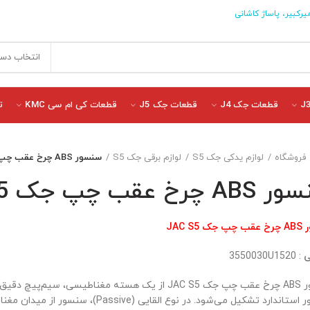
یرکبیر، پاساژ کاشانی
انتخاب دست
قطعات جک J4
قطعات جک J5
قطعات کی ام سی KMC
ت
فروشگاه
لوازم یدکی جک S5
لوازم برقی جک S5
سنسور ABS چرخ عقب چپ جک JAC S5
 چرخ عقب چپ جک JAC S5
 JAC S5
ی
: 3550030U1520
سنسور ABS چرخ عقب چپ جک JAC S5 از یک هسته مغناطیسی، سیم‌
کانکتور استاندارد تشکیل می‌شود. در نوع القایی (ve