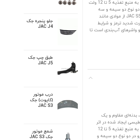
چرخش رینگ ABS سیگنال تولید می‌کند، درحالی که در نوع فعال (Active)، سنسور به منبع تغذیه 5 تا 12 ولت
 دو نوع دو سیمه و سه
سیمه تولید می‌شوند. جنس بدنه و روکش کابل سنسور ABS چرخ عقب چپ جک JAC S5 از موادی مانند
جلو پنجره جک
ارت شدید ترمز و شرایط
JAC J4
 واشرهای آب‌بندی است تا
طبق چپ جک
JAC J5
درب موتور
(کاپوت) جک
JAC S3
پیچ دقیق، بدنه‌ای مقاوم و یک
Passi)، سنسور از میدان مغناطیسی ایجاد شده در اثر
چرخش رینگ ABS سیگنال تولید می‌کند، درحالی که در نوع فعال (Active)، سنسور به منبع تغذیه 5 تا 12
شمع موتور
و در دو نوع دو سیمه و
جک JAC S3