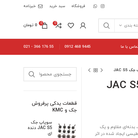
فروشگاه
سبد خرید
خبرنامه
0
0
0
تومان
ه بندی
ماس با ما
55 176 366 - 021
9445 468 0912
قطعات یدکی پرفروش
جک و KMC
سوپاپ جک
پیچ دقیق، بدنه‌ای مقاوم و یک
JAC S5 دنده
ای
Passi)، سنسور از میدان مغناطیسی ایجاد شده در اثر