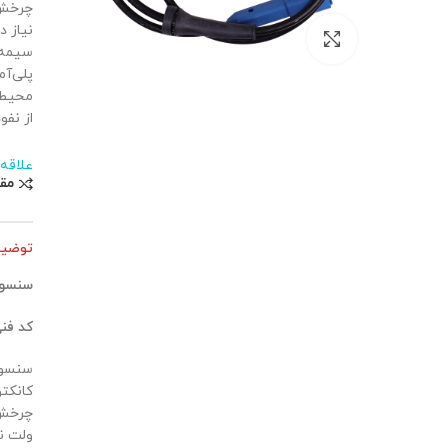
نیاز 
بزرگنمایی تصویر
پلی‌آم
محیطی
از نفو
علاقه
مق
توضی
سنسور ABS چرخ عقب چپ جک
کد فن
ولت ن