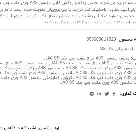
پلی‌آمید مقاوم، لاستیک ضد حرارت یا پلی‌پروپیلن تقویت شده است تا در برا
 محیطی مقاومت کافی داشته باشد. بخش اتصال الکتریکی نیز دارای قفل مکا
ی است تا از نفوذ رطوبت به کانکتور جلوگیری شود.
ه محصول:
3550030U1520
:
لوازم برقی جک S5
ب:
پخش سنسور ABS چرخ عقب چپ جک JAC S5
,
سور ABS چرخ عقب چپ جک JAC S5
,
تولید سنسور ABS چرخ عقب چپ جک JAC S5
 چرخ عقب چپ جک JAC S5
,
سنسور ABS چرخ عقب چپ جک JAC S5
JAC S اتصل
,
سنسور ABS چرخ عقب چپ جک JAC S5 اصل
JAC S تهران
,
نمایندگی سنسور ABS چرخ عقب چپ جک JAC S5
AB چرخ عقب چپ جک JAC S5
ک گذاری
اولین کسی باشید که دیدگاهی می نویسد “سنسور S