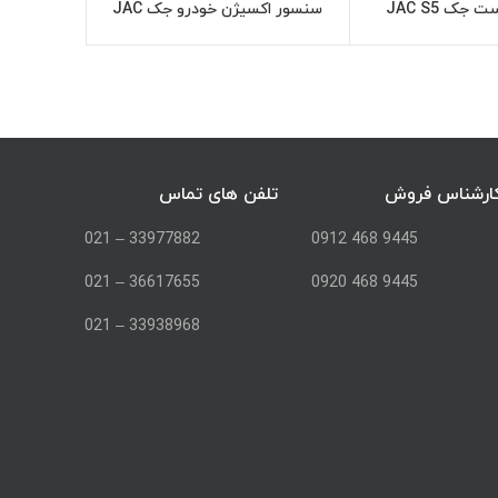
جک JAC S5
سنسور اکسیژن خودرو جک JAC
سنسور دند
اطلاعات بیشتر
اطلاعات بیشتر
S5
ارشناس فروش
تلفن های تماس
33977882 – 021
9445 468 0912
36617655 – 021
9445 468 0920
33938968 – 021