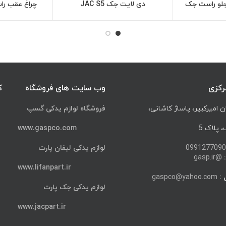
A چرخ جلو راست جک
دی لایت جک JAC S5
چراغ عقب راست 
اعات بیشتر
اطلاعات بیشتر
J
رکزی
وب سایت های فروشگاه
ک
ن امیرکبیر، پاساژ کاشانی،
فروشگاه لوازم یدکی گسپ
پلاک 5
www.gaspco.com
0991277090
لوازم یدکی لیفان پارت
@gasp.ir
www.lifanpart.ir
 :
gaspco@yahoo.com
لوازم یدکی جک پارت
www.jacpart.ir