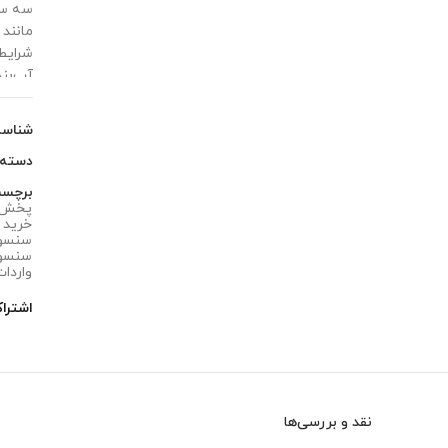
مانند 
شرایط
آب‌بند
شناس
دسته
برچس
پخش عمده سن
خرید سنسور ABS
سنسور ABS چرخ عقب چپ جک 5
سنسور ABS چرخ عقب چپ جک 5
واردات سنسور S
اشترا
نقد و بررسی‌ها