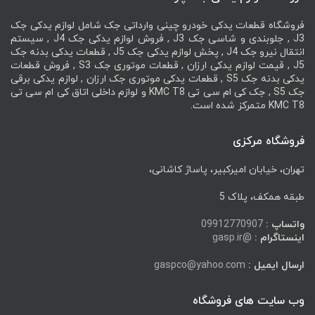
فروشگاه قطعات یدکی خودرو چینی وارداتی جک شامل لوازم یدکی جک
J3 , جلوبندی و شاسی جک J3 , فروش لوازم یدکی جک J4 , سیستم
انتقال نیرو جک J4 , پخش لوازم یدکی جک J5 , قطعات یدکی بدنه جک
J5 , قیمت لوازم یدکی ارزان , قطعات موتوری جک S3 , فروش قطعات
یدکی بدنه جک S5 , قطعات یدکی موتوری جک ارزان , لوازم یدکی برقی
جک S5 , جک کی ام سی تی KMC T8 و لوازم داخلی اتاق کی ام سی تی
KMC T8 متمرکز شده است.
فروشگاه مرکزی
تهران، خیابان امیرکبیر، پاساژ کاشانی،
طبقه همکف، پلاک 5
واتساپ :
09912770907
اینستاگرام :
@gasp.ir
ارسال ایمیل :
gaspco@yahoo.com
وب سایت های فروشگاه