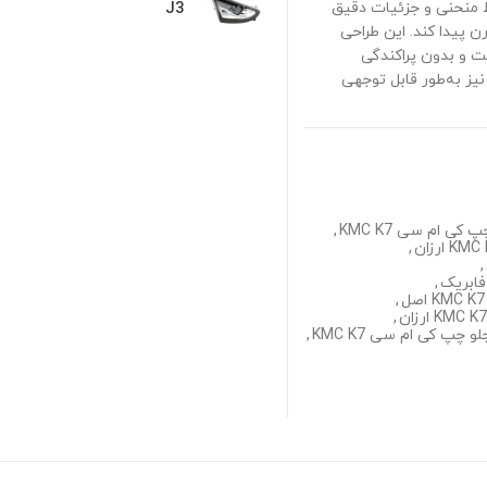
وط منحنی و جزئیات دقیق
J3
زشی و مدرن پیدا کند. این طراحی
ت و بدون پراکندگی
یز به‌طور قابل توجهی
 ام سی KMC K7
,
,
,
,
,
,
چپ کی ام سی KMC K7
,