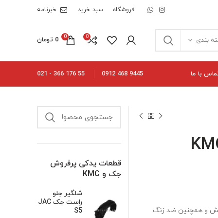
فروشگاه
سبد خرید
خبرنامه
0
0
0
تومان
ه بندی
ماس با ما
55 176 366 - 021
9445 468 0912
قطعات یدکی پرفروش
جک و KMC
شلگیر جلو
راست جک JAC
م در برابر خط و خش و همچنین ضد زنگ
S5