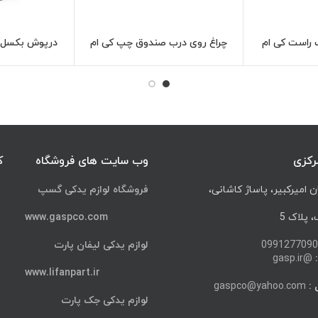
 راست کی ام
چراغ روی درب صندوق چپ کی ام
درپوش بکسل ب
اعات بیشتر
اطلاعات بیشتر
سی KMC K7
K7
رکزی
وب سایت های فروشگاه
ک
ن امیرکبیر، پاساژ کاشانی،
فروشگاه لوازم یدکی گسپ
پلاک 5
www.gaspco.com
0991277090
لوازم یدکی لیفان پارت
@gasp.ir
www.lifanpart.ir
 :
gaspco@yahoo.com
لوازم یدکی جک پارت