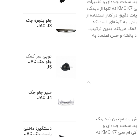
یط سخت جاده‌ای و تغییرات
دما بدون افت کیفیت عملکرد نمایند. طراحی ارگونومیک دی لایت جلو چپ کی ام سی KMC K7 نه تنها از دیدگاه
ات دقیق در کنار استفاده از
جلو پنجره جک
ن طراحی به گونه‌ای است که
JAC J3
 کمک می‌کند. بدین ترتیب،
د یافته و حس اعتماد به
توپی سر کمک
جلو جک JAC
J5
سپر جلو جک
JAC J4
م در برابر خط و خش و همچنین ضد زنگ
ایط سخت جاده‌ای و
دستگیره داخلی
تغییرات دما بدون افت کیفیت عملکرد نمایند. طراحی ارگونومیک دی لایت جلو چپ کی ام سی KMC K7 نه
راست جک JAC