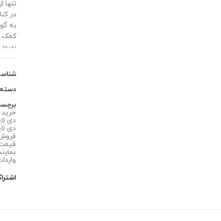
تنها ا
به گو
کمک م
بهبود 
شناس
دسته
برچس
خرید د
دی لای
دی لایت
فروش د
قیمت د
نمایندگ
واردات
اشترا