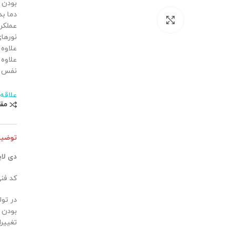
بودن 
بزرگنمایی تصویر
عملکرد
علاوه
علاوه 
نفس را
علاقه
مق
توضی
دی لای
کد فنی: 0U00A7
بودن 