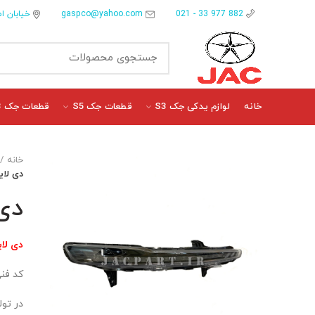
gaspco@yahoo.com
خیابان ام
882 977 33 - 021
خانه
لوازم یدکی جک S3
قطعات جک S5
قطعات جک J3
خانه
دی لایت
دی 
دی لای
کد فنی: 0U00A7