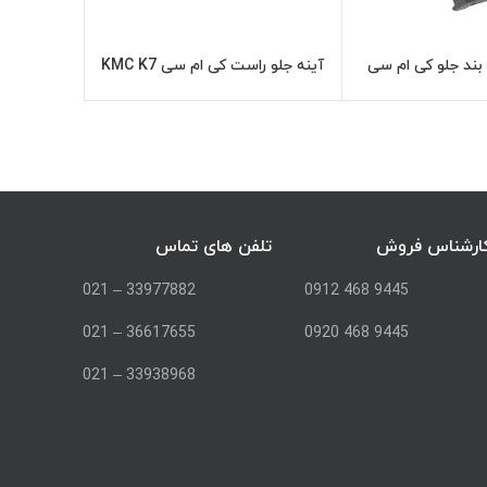
ند جلو کی ام سی
آینه جلو راست کی ام سی KMC K7
چراغ عقب
اطلاعات بیشتر
اطلاعات بیشتر
KMC 
ارشناس فروش
تلفن های تماس
33977882 – 021
9445 468 0912
36617655 – 021
9445 468 0920
33938968 – 021