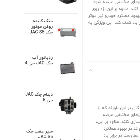
رح‌های مختلفی عرضه شود
ند. علاوه بر این، زه روی
‌تواند در بهبود عملکرد خودرو نیز موثر
خنک کننده
 باد کمک کند. این ویژگی به
روغن موتور
جک JAC S5
رادیاتور آب
جک JAC جی 4
دینام جک JAC
جی 5
است کی ام سی KMC K7 بسیاری از رانندگان بر این باورند که با
رح‌های مختلفی عرضه
زی کنند. علاوه بر این،
ی خود می‌تواند در بهبود عملکرد
سپر عقب جک
قاومت در برابر باد
JAC S5