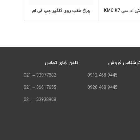
م سی KMC K7
چراغ عقب روی گلگیر چپ کی ام
اطلاعات بیشتر
اطلاعات بیشتر
سی KMC K7
ارشناس فروش
تلفن های تماس
33977882 – 021
9445 468 0912
36617655 – 021
9445 468 0920
33938968 – 021