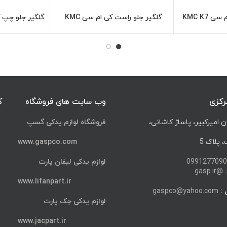
KMC K7
گلگیر جلو راست کی ام سی KMC
گلگیر جلو چپ کی ا
اعات بیشتر
اطلاعات بیشتر
K7
رکزی
وب سایت های فروشگاه
ک
ن امیرکبیر، پاساژ کاشانی،
فروشگاه لوازم یدکی گسپ
پلاک 5
www.gaspco.com
0991277090
لوازم یدکی لیفان پارت
@gasp.ir
www.lifanpart.ir
 :
gaspco@yahoo.com
لوازم یدکی جک پارت
www.jacpart.ir