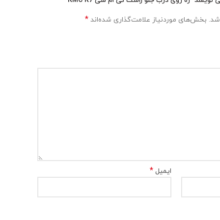
یسد “زه روی درب جلو راست کی ام سی KMC K7”
*
شد.
بخش‌های موردنیاز علامت‌گذاری شده‌اند
*
ایمیل