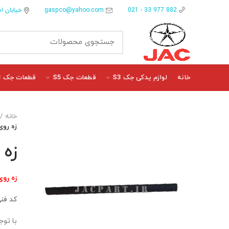
gaspco@yahoo.com
خیابان ام
882 977 33 - 021
خانه
لوازم یدکی جک S3
قطعات جک S5
قطعات جک J3
خانه
زه روی 
زه 
زه روی
کد فن