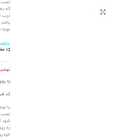
نصب آ
که به 
بزرگنمایی تصویر
باشد. 
نوبه 
علاقه
مق
توضی
زه روی
کد فن
نصب آ
شود که
خودرو 