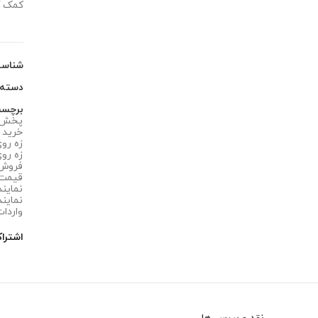
کمک ک
شناس
دسته
برچس
پخش عم
خرید زه
زه روی 
زه روی 
فروش ز
قیمت زه
نمایندگ
نمایند
واردات
اشترا