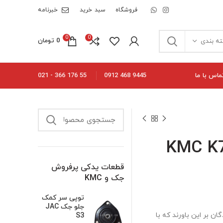
فروشگاه
سبد خرید
خبرنامه
0
0
0
تومان
ه بندی
ماس با ما
55 176 366 - 021
9445 468 0912
قطعات یدکی پرفروش
جک و KMC
توپی سر کمک
جلو جک JAC
است کی ام سی KMC K7 بسیاری از رانندگان بر این باورند که با
S3