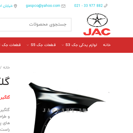
gaspco@yahoo.com
خیابان ام
882 977 33 - 021
خانه
لوازم یدکی جک S3
قطعات جک S5
قطعات جک J3
خانه
گلگ
گلگیر ج
و طراح
های پش