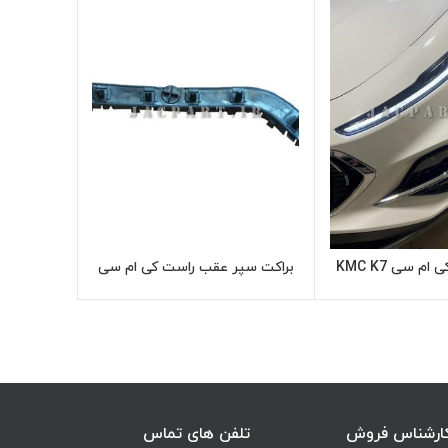
م سی KMC K7
براکت سپر عقب راست کی ام سی
پوسته بال
اطلاعات بیشتر
اطلاعات بیشتر
KMC K7
ارشناس فروش
تلفن های تماس