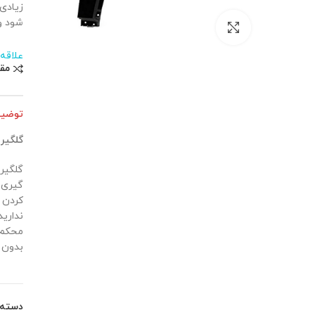
شود و
بزرگنمایی تصویر
علاقه
مق
توضی
گلگیر ج
گیری و
کردن 
بدون 
دسته