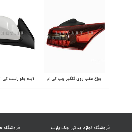
چراغ عقب روی گلگیر چپ کی ام
آینه جلو راست کی ام سی
اطلاعات بیشتر
اطل
سی KMC K7
فروشگاه لوازم یدکی جک پارت
فروشگاه م