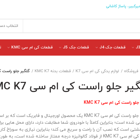
یرکبیر، پاساژ کاشانی
انتخاب دست
قطعات جک J4
قطعات جک J5
قطعات کی ام سی KMC
ت
فروشگاه
لوازم یدکی کی ام سی K7
قطعات بدنه KMC K7
گلگیر جلو راست کی ا
یر جلو راست کی ام سی KMC K7
لو راست کی ام سی KMC K7
گلگیر جلو راست کی ام سی KMC K7 یک محصول اورجینال و فابریک 
ی شده است؛ بنابراین کاملاً با خودروی شما مطابقت دارد، دارای محل هایی بر
تی است که نصب آن را راحت و سریع می کند؛ بنابراین نیازی به سوراخ کاری
راست کی ام سی KMC K7 از فولاد گالوانیزه درجه ممتاز ساخته شده است،