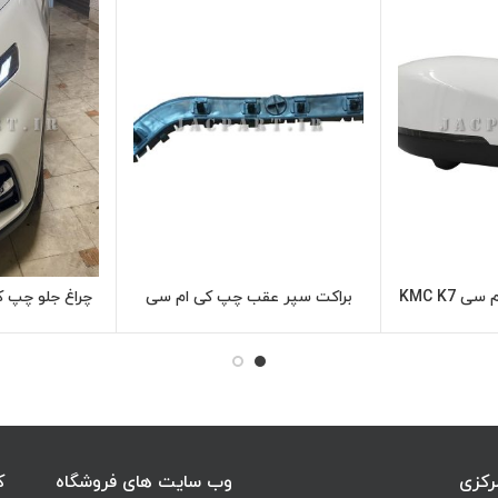
 KMC K7
براکت سپر عقب چپ کی ام سی
چراغ جلو چپ کی ا
اعات بیشتر
اطلاعات بیشتر
KMC K7
رکزی
وب سایت های فروشگاه
ک