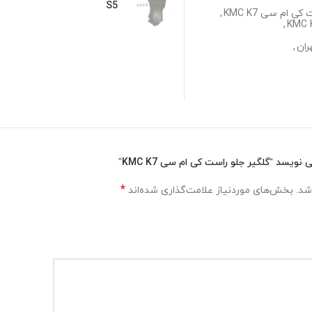
S5
 ام سی KMC K7
,
,
,
یسد “گلگیر جلو راست کی ام سی KMC K7”
*
شد.
بخش‌های موردنیاز علامت‌گذاری شده‌اند