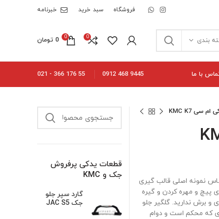
فروشگاه
سبد خرید
خبرنامه
0
0
0
تومان
ه بندی
ماس با ما
55 176 366 - 021
9445 468 0912
م سی KMC K7
قطعات یدکی پرفروش
جک و KMC
است که بر اساس نمونه اصلی قالب گیری
ای پیچ و مهره کردن و گیره
گارد سپر جلو
 و برش ندارید. گلگیر جلو
جک JAC S5
 به طوری که محکم است و دوام