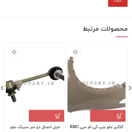
محصولات مرتبط
گلگیر جلو چپ کی ام سی KMC
میل اتصال دو سر سیبک جلو
ک