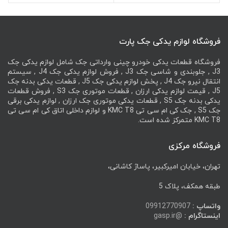
K7
راست کی ام سی KMC T8
فروشگاه لوازم یدکی جک پارت
فروشگاه قطعات یدکی خودرو چینی وارداتی جک شامل لوازم یدکی جک
J3 , جلوبندی و شاسی جک J3 , فروش لوازم یدکی جک J4 , سیستم
انتقال نیرو جک J4 , پخش لوازم یدکی جک J5 , قطعات یدکی بدنه جک
J5 , قیمت لوازم یدکی ارزان , قطعات موتوری جک S3 , فروش قطعات
یدکی بدنه جک S5 , قطعات یدکی موتوری جک ارزان , لوازم یدکی برقی
جک S5 , جک کی ام سی تی KMC T8 و لوازم داخلی اتاق کی ام سی تی
KMC T8 متمرکز شده است.
فروشگاه مرکزی
تهران، خیابان امیرکبیر، پاساژ کاشانی،
طبقه همکف، پلاک 5
واتساپ :
09912770907
اینستاگرام :
@gasp.ir