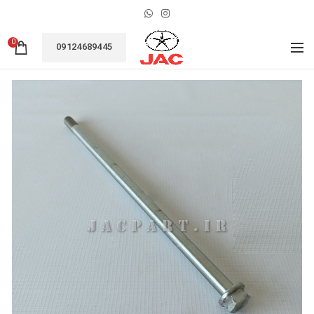
0
09124689445