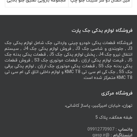
میل اتصال دو سر سیبک جلو چپ
مجموعه بازویی تعلیق جلو بالایی
کی ام سی KMC T8
چپ کی ام سی KMC T8
فروشگاه لوازم یدکی جک پارت
فروشگاه قطعات یدکی خودرو چینی وارداتی جک شامل لوازم یدکی جک
J3 , جلوبندی و شاسی جک J3 , فروش لوازم یدکی جک J4 , سیستم
انتقال نیرو جک J4 , پخش لوازم یدکی جک J5 , قطعات یدکی بدنه جک
J5 , قیمت لوازم یدکی ارزان , قطعات موتوری جک S3 , فروش قطعات
یدکی بدنه جک S5 , قطعات یدکی موتوری جک ارزان , لوازم یدکی برقی
جک S5 , جک کی ام سی تی KMC T8 و لوازم داخلی اتاق کی ام سی تی
KMC T8 متمرکز شده است.
فروشگاه مرکزی
تهران، خیابان امیرکبیر، پاساژ کاشانی،
طبقه همکف، پلاک 5
واتساپ :
09912770907
اینستاگرام :
@gasp.ir