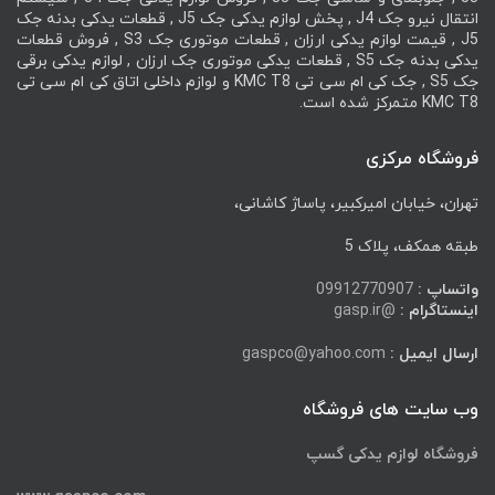
انتقال نیرو جک J4 , پخش لوازم یدکی جک J5 , قطعات یدکی بدنه جک
J5 , قیمت لوازم یدکی ارزان , قطعات موتوری جک S3 , فروش قطعات
یدکی بدنه جک S5 , قطعات یدکی موتوری جک ارزان , لوازم یدکی برقی
جک S5 , جک کی ام سی تی KMC T8 و لوازم داخلی اتاق کی ام سی تی
KMC T8 متمرکز شده است.
فروشگاه مرکزی
تهران، خیابان امیرکبیر، پاساژ کاشانی،
طبقه همکف، پلاک 5
واتساپ :
09912770907
اینستاگرام :
@gasp.ir
ارسال ایمیل :
gaspco@yahoo.com
وب سایت های فروشگاه
فروشگاه لوازم یدکی گسپ