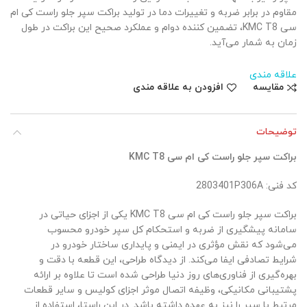
مقاوم در برابر ضربه و تغییرات دما در تولید براکت سپر جلو راست کی ام
سی KMC T8، تضمین کننده دوام و عملکرد صحیح این براکت در طول
زمان به شمار می‌آید.
علاقه مندی
مقایسه
افزودن به علاقه مندی
توضیحات
براکت سپر جلو راست کی ام سی KMC T8
کد فنی: 2803401P306A
براکت سپر جلو راست کی ام سی KMC T8 یکی از اجزای حیاتی در
سامانه پیشگیری از ضربه و استحکام کل سپر خودرو محسوب
می‌شود که نقش مؤثری در ایمنی و پایداری ساختار خودرو در
شرایط تصادفی ایفا می‌کند. از دیدگاه طراحی، این قطعه با دقت و
بهره‌گیری از فناوری‌های روز دنیا طراحی شده است تا علاوه بر ارائه
پشتیبانی مکانیکی، وظیفه اتصال موثر اجزای کولیس و سایر قطعات
مرتبط با سپر را نیز به عهده داشته باشد. در این راستا، استفاده از