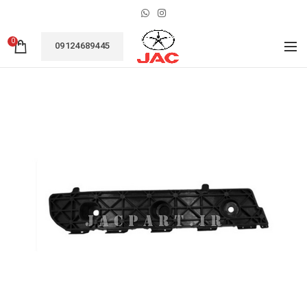
0
09124689445