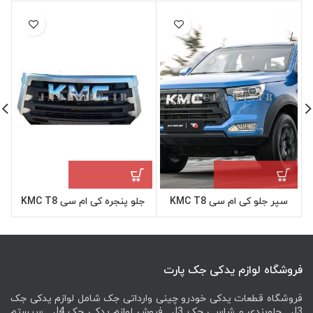
سپر جلو کی ام سی KMC T8
جلو پنجره کی ام سی KMC T8
فروشگاه لوازم یدکی جک پارت
فروشگاه قطعات یدکی خودرو چینی وارداتی جک شامل لوازم یدکی جک
J3 , جلوبندی و شاسی جک J3 , فروش لوازم یدکی جک J4 , سیستم