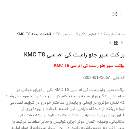
بزرگنمایی تصویر
خانه
فروشگاه
لوازم یدکی کی ام سی T8
قطعات بدنه KMC T8
براکت سپر جلو راست کی ام سی KMC T8
براکت سپر جلو راست کی ام سی KMC T8
کد فنی: 2803401P306A
براکت سپر جلو راست کی ام سی KMC T8 یکی از اجزای حیاتی در
سامانه پیشگیری از ضربه و استحکام کل سپر خودرو محسوب می‌شود
که نقش مؤثری در ایمنی و پایداری ساختار خودرو در شرایط تصادفی
ایفا می‌کند. از دیدگاه طراحی، این قطعه با دقت و بهره‌گیری از
فناوری‌های روز دنیا طراحی شده است تا علاوه بر ارائه پشتیبانی
مکانیکی، وظیفه اتصال موثر اجزای کولیس و سایر قطعات مرتبط با
سپر را نیز به عهده داشته باشد. در این راستا، استفاده از مواد اولیه