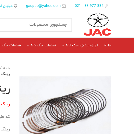
gaspco@yahoo.com
خیابان ام
882 977 33 - 021
خانه
لوازم یدکی جک S3
قطعات جک S5
قطعات جک J3
خانه
رینگ پی
رین
رینگ 
کد فن