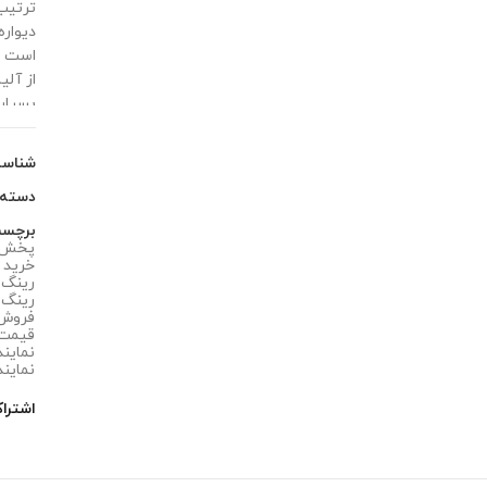
ترتیب،
دیوار
از آل
بسیار 
شناس
دسته
برچس
پخش ع
خرید ری
رینگ پی
رینگ پی
فروش ر
قیمت ر
نمایندگ
نمایند
اشترا