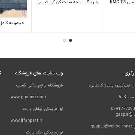
KMC T8
بلبرینگ تسمه سفت کن کی ام سی
اعات بیشتر
اطلاعات بیشتر
KMC T8
مجموعه کامل ف
سی KMC T8
رکزی
وب سایت های فروشگاه
ک
ن امیرکبیر، پاساژ کاشانی،
فروشگاه لوازم یدکی گسپ
پلاک 5
www.gaspco.com
0991277090
لوازم یدکی لیفان پارت
@gasp.ir
www.lifanpart.ir
 :
gaspco@yahoo.com
لوازم یدکی جک پارت