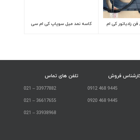
ن رادیاتور کی ام
کاسه نمد میل سوپاپ کی ام سی
اطلاعات بیشتر
اطلاعات بیشتر
KMC T8
ارشناس فروش
تلفن های تماس
33977882 – 021
9445 468 0912
36617655 – 021
9445 468 0920
33938968 – 021