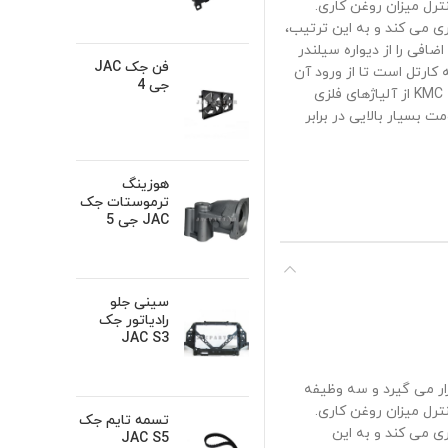
نترل میزان روغن کاری.
ری می کند و به این ترتیب،
ضافی را از دیواره سیلندر
فن جک JAC
کارتل است تا از ورود آن
جی 4
به محفظه احتراق و سوختن آن جلوگیری کند. رینگ پیستون موتور کی ام سی KMC T8 از آلیاژهای فلزی
بسیار بالایی در برابر
هوزینگ
ترموستات جک
JAC جی 5
سینی جلو
رادیاتور جک
JAC S3
وی پیستون قرار می گیرد و سه وظیفه
نترل میزان روغن کاری.
تسمه تایم جک
ی می کند و به این
JAC S5