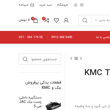
فروشگاه
سبد خرید
خبرنامه
0
0
0
تومان
ه بندی
ماس با ما
55 176 366 - 021
9445 468 0912
قطعات یدکی پرفروش
جک و KMC
دستگیره داخلی
راست جک JAC
وی پیستون قرار می گیرد و سه وظیفه
اس 5