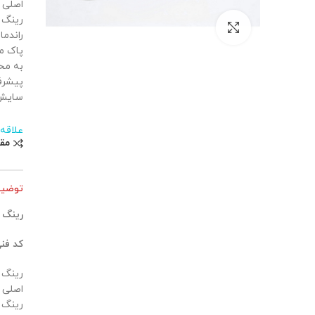
اصلی د
رینگ ف
بزرگنمایی تصویر
راندما
پاک م
پیشرف
سایش،
علاقه
مق
توضی
رینگ 
کد فن
اصلی د
رینگ ف