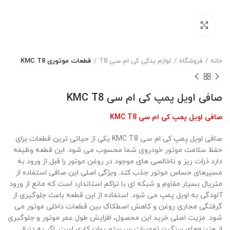
بزرگنمایی تصویر
خانه
فروشگاه
لوازم یدکی کی ام سی T8
قطعات موتوری KMC T8
صافی اویل پمپ کی ام سی KMC T8
صافی اویل پمپ کی ام سی KMC T8
صافی اویل پمپ کی ام سی KMC T8 یکی از حیاتی ترین قطعات برای
حفظ سلامت موتور خودروی شما محسوب می شود. این قطعه وظیفه
دارد ذرات ریز و ناخالصی های موجود در روغن موتور را قبل از ورود به
مسیرهای حساس موتور جذب کند. ویژگی اصلی این صافی استفاده از
متریال بسیار مقاوم و شبکه ای با تراکم استاندارد است که مانع از ورود
آلودگی به اویل پمپ می شود. استفاده از این قطعه باعث جلوگیری از
گرفتگی مجاری روغن و کاهش اصطکاک بین قطعات داخلی موتور می
شود. مزیت اصلی خرید این محصول، افزایش طول عمر موتور و جلوگیری
از هزینه‌های سنگین تعمیرات سیستم روان کاری است. اگر به دنبال