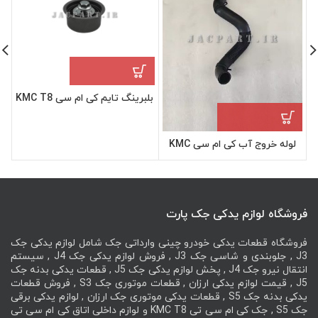
بلبرینگ تایم کی ام سی KMC T8
لوله خروج آب کی ام سی KMC
T8
فروشگاه لوازم یدکی جک پارت
فروشگاه قطعات یدکی خودرو چینی وارداتی جک شامل لوازم یدکی جک
J3 , جلوبندی و شاسی جک J3 , فروش لوازم یدکی جک J4 , سیستم
انتقال نیرو جک J4 , پخش لوازم یدکی جک J5 , قطعات یدکی بدنه جک
J5 , قیمت لوازم یدکی ارزان , قطعات موتوری جک S3 , فروش قطعات
یدکی بدنه جک S5 , قطعات یدکی موتوری جک ارزان , لوازم یدکی برقی
جک S5 , جک کی ام سی تی KMC T8 و لوازم داخلی اتاق کی ام سی تی