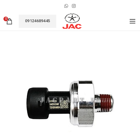
0
09124689445