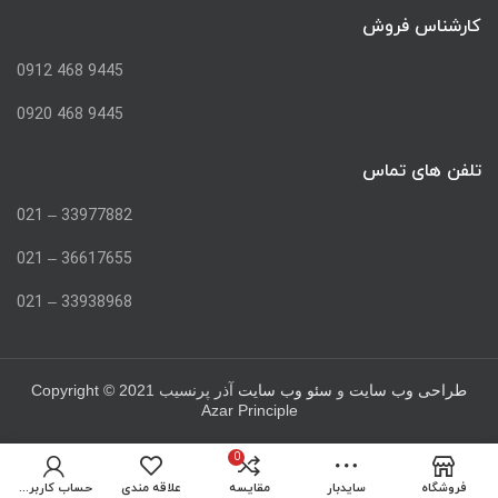
کارشناس فروش
9445 468 0912
9445 468 0920
تلفن های تماس
33977882 – 021
36617655 – 021
33938968 – 021
Copyright © 2021
طراحی وب سایت
و
سئو وب سایت
آذر پرنسیب
Azar Principle
0
فروشگاه
سایدبار
مقایسه
علاقه مندی
حساب کاربری من