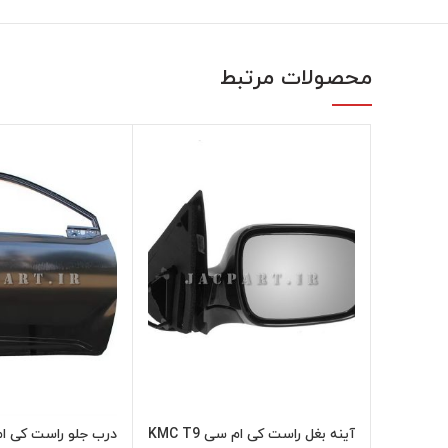
محصولات مرتبط
آینه بغل راست کی ام سی KMC T9
درب جلو راست کی ام سی 
اطلاعات بیشتر
اطل