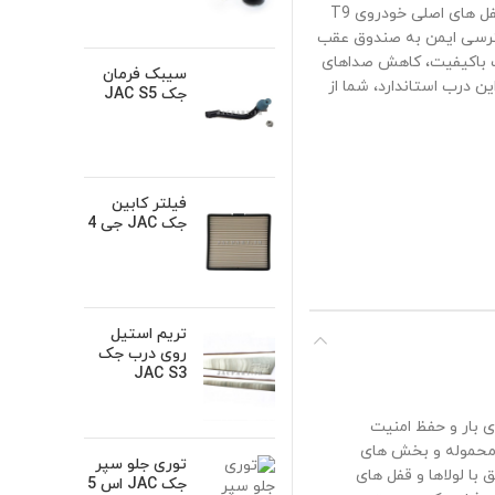
به خوبی انجام می دهد. ویژگی اصلی این محصول، انطباق بسیار دقیق با لولاها و قفل های اصلی خودروی T9
سترسی ایمن به صندوق عقب
رب باکیفیت، کاهش صداهای
سیبک فرمان
 درب استاندارد، شما از
جک JAC S5
فیلتر کابین
جک JAC جی 4
تریم استیل
روی درب جک
JAC S3
 به فضای بار و حفظ امنیت
ز محموله و بخش های
توری جلو سپر
با لولاها و قفل های
جک JAC اس 5