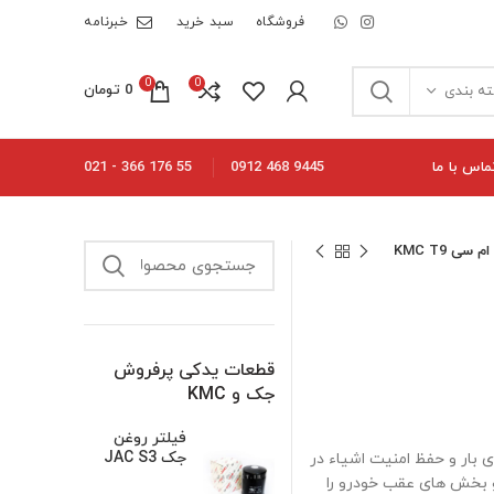
فروشگاه
سبد خرید
خبرنامه
0
0
0
تومان
ه بندی
ماس با ما
55 176 366 - 021
9445 468 0912
ی KMC T9
قطعات یدکی پرفروش
جک و KMC
فیلتر روغن
جک JAC S3
سی به فضای بار و حفظ امنیت اشیاء در
و بخش های عقب خودرو را