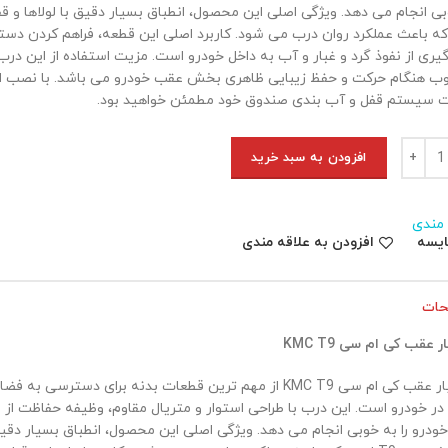
ه باعث عملکرد روان درب می شود. کاربرد اصلی این قطعه، فراهم کردن د
گیری از نفوذ گرد و غبار و آب به داخل خودرو است. مزیت استفاده از این د
وب هنگام حرکت و حفظ زیبایی ظاهری بخش عقب خودرو می باشد. با نصب این
 سیستم قفل و آب بندی صندوق خود مطمئن خواهید بود.
 عقب کی ام سی KMC T9 عدد
افزودن به سبد خرید
 مندی
ایسه
افزودن به علاقه مندی
حات
 عقب کی ام سی KMC T9
درب بار عقب کی ام سی KMC T9 از مهم ترین قطعات بدنه برای دسترسی
 در خودرو است. این درب با طراحی استوار و متریال مقاوم، وظیفه حفاظت ا
درو را به خوبی انجام می دهد. ویژگی اصلی این محصول، انطباق بسیار دقیق 