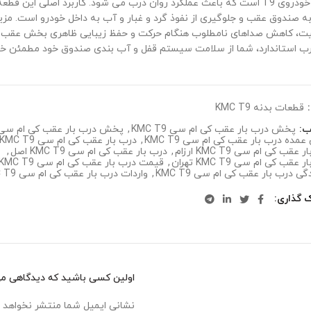
اصلی خودروی T9 است که باعث عملکرد روان درب می شود. کاربرد اصلی این
به صندوق عقب و جلوگیری از نفوذ گرد و غبار و آب به داخل خودرو است. مزی
یت، کاهش صداهای نامطلوب هنگام حرکت و حفظ زیبایی ظاهری بخش عقب خ
رب استاندارد، شما از سلامت سیستم قفل و آب بندی صندوق خود مطمئن خوا
:
قطعات بدنه KMC T9
ب:
پخش درب بار عقب کی ام سی KMC T9
,
پخش درب بار عقب کی ام سی KMC T9 ارزا
ده درب بار عقب کی ام سی KMC T9
,
درب بار عقب کی ام سی KMC T9
عقب کی ام سی KMC T9 ارزام
,
درب بار عقب کی ام سی KMC T9 اصل
,
عقب کی ام سی KMC T9 تهران
,
قیمت درب بار عقب کی ام سی KMC T9
گی درب بار عقب کی ام سی KMC T9
,
واردات درب بار عقب کی ام سی KMC T9
ک گذاری
اولین کسی باشید که دیدگاهی می نو
نشانی ایمیل شما منتشر نخواهد 