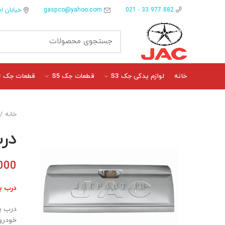
gaspco@yahoo.com
خیابان ام
882 977 33 - 021
خانه
لوازم یدکی جک S3
قطعات جک S5
قطعات جک J3
خانه
درب
000
درب بار
خودرو