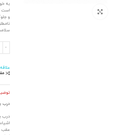
است ک
بزرگنمایی تصویر
و جلو
نامطل
سلامت
درب بار
علاقه
مق
توضی
درب بار
اشیاء
عقب خو