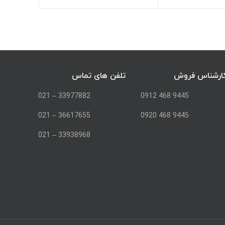
ارشناس فروش
تلفن های تماس
33977882 – 021
9445 468 0912
36617655 – 021
9445 468 0920
33938968 – 021