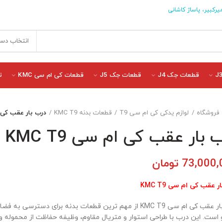
یرکبیر، پاساژ کاشانی
انتخاب دست
قطعات جک J4
قطعات جک J5
قطعات کی ام سی KMC
ت
فروشگاه
لوازم یدکی کی ام سی T9
قطعات بدنه KMC T9
درب بار عقب کی ام س
 بار عقب کی ام سی KMC T9
73,000,
تومان
 عقب کی ام سی KMC T9
درب بار عقب کی ام سی KMC T9 از مهم ترین قطعات بدنه برای دستر
 است. این درب با طراحی استوار و متریال مقاوم، وظیفه حفاظت از محموله 