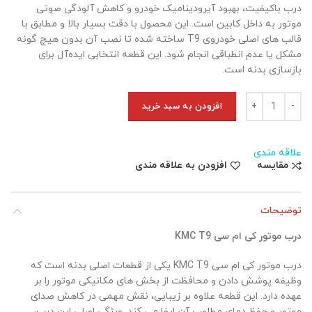
درب باکیفیت، بهبود آیرودینامیک خودرو و کاهش آلودگی صوتی
موتور به داخل کابین است. این محصول با دقت بسیار بالا و مطابق با
قالب های اصلی خودروی T9 ساخته شده تا نصب آن بدون هیچ گونه
مشکل یا عدم انطباقی انجام شود. این قطعه انتخابی ایده‌آل برای
بازسازی بدنه است.
درب موتور کی ام سی KMC T9 عدد
افزودن به سبد خرید
علاقه مندی
مقایسه
افزودن به علاقه مندی
توضیحات
درب موتور کی ام سی KMC T9
درب موتور کی ام سی KMC T9 یکی از قطعات اصلی بدنه است که
وظیفه پوشش دادن و محافظت از بخش های مکانیکی موتور را بر
عهده دارد. این قطعه علاوه بر زیبایی، نقش مهمی در کاهش صدای
موتور و حفظ دمای مطلوب آن ایفا می کند. ویژگی اصلی این درب،