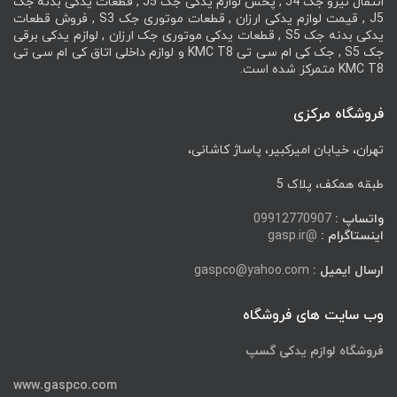
انتقال نیرو جک J4 , پخش لوازم یدکی جک J5 , قطعات یدکی بدنه جک
J5 , قیمت لوازم یدکی ارزان , قطعات موتوری جک S3 , فروش قطعات
یدکی بدنه جک S5 , قطعات یدکی موتوری جک ارزان , لوازم یدکی برقی
جک S5 , جک کی ام سی تی KMC T8 و لوازم داخلی اتاق کی ام سی تی
KMC T8 متمرکز شده است.
فروشگاه مرکزی
تهران، خیابان امیرکبیر، پاساژ کاشانی،
طبقه همکف، پلاک 5
واتساپ :
09912770907
اینستاگرام :
@gasp.ir
ارسال ایمیل :
gaspco@yahoo.com
وب سایت های فروشگاه
فروشگاه لوازم یدکی گسپ
www.gaspco.com