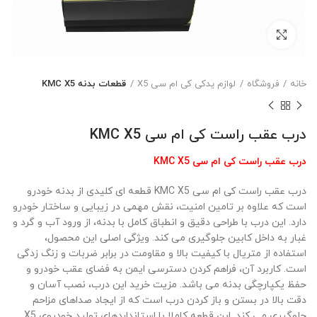
بزرگنمایی تصویر
خانه
فروشگاه
لوازم یدکی کی ام سی X5
قطعات بدنه KMC X5
درب عقب راست کی ام سی KMC X5
درب عقب راست کی ام سی KMC X5
درب عقب راست کی ام سی KMC X5 قطعه ای کلیدی از بدنه خودرو
است که علاوه بر تامین امنیت، نقش مهمی در زیبایی و ساختار خودرو
دارد. این درب با طراحی دقیق و انطباق کامل با بدنه، از ورود آب و گرد و
غبار به داخل کابین جلوگیری می کند. ویژگی اصلی این محصول،
استفاده از متریال با کیفیت بالا و مقاومت در برابر ضربات و زنگ زدگی
است. کاربرد آن، فراهم کردن دسترسی ایمن به فضای عقب خودرو و
حفظ یکپارچگی بدنه می باشد. مزیت خرید این درب، نصب آسان و
دقت بالا در بستن و باز کردن درب است که از ایجاد صداهای مزاحم
جلوگیری می کند. این قطعه کاملا با استانداردهای تولید خودروی X5