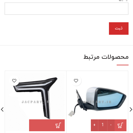
محصولات مرتبط
آینه بغل راست کی ام سی KMC X5 عدد