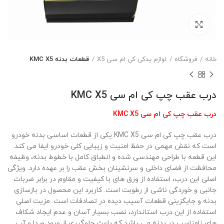
بزرگنمایی تصویر
خانه
فروشگاه
لوازم یدکی کی ام سی X5
قطعات بدنه KMC X5
درب عقب چپ کی ام سی KMC X5
درب عقب چپ کی ام سی KMC X5
درب عقب چپ کی ام سی KMC X5 یکی از قطعات اساسی بدنه خودرو
است که نقش مهمی در حفظ امنیت و زیبایی کلی خودرو ایفا می کند.
این قطعه با طراحی مهندسی شده و انطباق کامل با خطوط بدنه، وظیفه
محافظت از فضای داخلی و سرنشینان بخش عقب را بر عهده دارد. ویژگی
اصلی این درب، استفاده از ورق های با کیفیت و مقاوم در برابر ضربات
جانبی و خوردگی ناشی از رطوبت است. کاربرد این محصول در بازسازی
بدنه و جایگزینی قطعات آسیب دیده در تصادفات است. مزیت اصلی
استفاده از این درب استاندارد، نصب بسیار آسان و عدم ایجاد شکاف
های نامناسب در بدنه می باشد که باعث جلوگیری از ورود صدا و آب