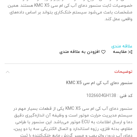
خصوصیات ثابت سنسور دمای آب کی ام سی KMC X5 هستند. همین
مشخصات باعث می‌شود سیستم خنک‌کاری بتواند بر اساس داده‌های
واقعی عمل کند.
علاقه مندی
مقایسه
افزودن به علاقه مندی
توضیحات
سنسور دمای آب کی ام سی KMC X5
کد فنی
: 1026604GH138
سنسور دمای آب کی ام سی KMC X5 یکی از قطعات بسیار مهم در
سیستم مدیریت حرارت موتور است و وظیفه آن اندازه‌گیری دقیق
دما و ارسال اطلاعات به ECU موتور می‌باشد. این سنسور با طراحی
مقاوم، بدنه فلزی، رزوه استاندارد و اتصال الکتریکی سه یا دو پین،
دمای آب درون واترپمپ و مسیر گردش مایع خنک‌کننده را ثبت