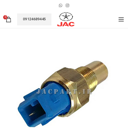
0
09124689445