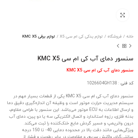
بزرگنمایی تصویر
خانه
فروشگاه
لوازم یدکی کی ام سی X5
لوازم برقی KMC X5
سنسور دمای آب کی ام سی KMC X5
سنسور دمای آب کی ام سی KMC X5
کد فنی
: 1026604GH138
سنسور دمای آب کی ام سی KMC X5 یکی از قطعات بسیار مهم در
سیستم مدیریت حرارت موتور است و وظیفه آن اندازه‌گیری دقیق دما
و ارسال اطلاعات به ECU موتور می‌باشد. این سنسور با طراحی مقاوم،
بدنه فلزی، رزوه استاندارد و اتصال الکتریکی سه یا دو پین، دمای آب
درون واترپمپ و مسیر گردش مایع خنک‌کننده را ثبت می‌کند.
ویژگی‌هایی مانند دقت بالا در محدوده دمایی 40- تا 150 درجه
سانتی‌گراد، واکنش سریع، و مقاومت در برابر رطوبت و فشار از